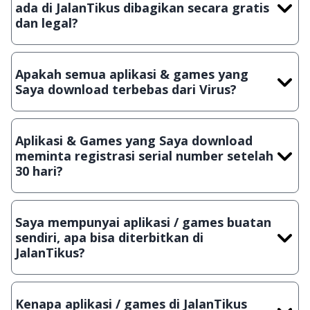
ada di JalanTikus dibagikan secara gratis
dan legal?
Ya, JalanTikus hanya membagikan aplikasi & games yang
gratis (Freeware) dan legal, dalam artian tidak (bajakan) hasil
Apakah semua aplikasi & games yang
crack, patch atau semacamnya.
Saya download terbebas dari Virus?
Ya, JalanTikus selalu melakukan scanning dengan 3 jenis
Antivirus (Kaspersky, AVG & Avast) sebelum menerbitkan
Aplikasi & Games yang Saya download
suatu aplikasi atau games, sehingga bisa dijamin 100%
meminta registrasi serial number setelah
terbebas dari virus.
30 hari?
Meskipun dibagikan secara gratis, namun ada beberapa
aplikasi & games yang dibagikan secara Shareware, dalam arti
Saya mempunyai aplikasi / games buatan
hanya bisa digunakan dalam jangka waktu tertentu dan jika
sendiri, apa bisa diterbitkan di
ingin lanjut menggunakannya kamu harus membeli lisensi
JalanTikus?
aslinya.
Tentu saja bisa. Silahkan kirim email ke
info@jalantikus.com
dengan menyertakan Nama Aplikasi/Games, Deskripsi serta
Kenapa aplikasi / games di JalanTikus
Lampiran File instalasi / (APK) jika Android