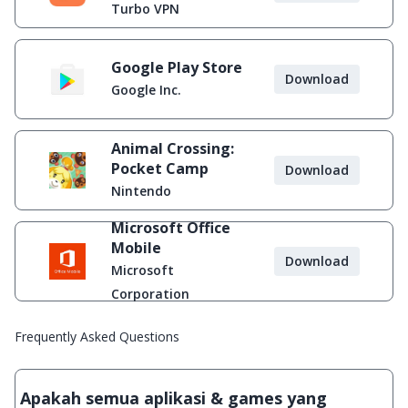
Diblokir
Turbo VPN
Google Play Store
Download
Google Inc.
Animal Crossing:
Pocket Camp
Download
Nintendo
Microsoft Office
Mobile
Download
Microsoft
Corporation
Frequently Asked Questions
Apakah semua aplikasi & games yang