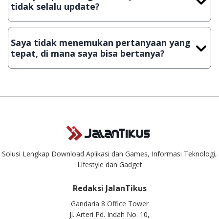
tidak selalu update?
Demi menjaga kualitas aplikasi dan games yang ada di
JalanTikus, hingga saat ini kita masih melakukan upload-
Saya tidak menemukan pertanyaan yang
download secara manual, sehingga kuota sebesar ribuan
tepat, di mana saya bisa bertanya?
aplikasi & games tidak dapat tercapai dalam waktu yang
singkat.
Kami dengan senang hati menjawab setiap pertanyaan yang
masuk. Kirim pertanyaan kamu ke
info@jalantikus.com
Solusi Lengkap Download Aplikasi dan Games, Informasi Teknologi,
Lifestyle dan Gadget
Redaksi JalanTikus
Gandaria 8 Office Tower
Jl. Arteri Pd. Indah No. 10,