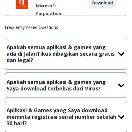
Download
Microsoft
Corporation
Frequently Asked Questions
Apakah semua aplikasi & games yang
ada di JalanTikus dibagikan secara gratis
dan legal?
Ya, JalanTikus hanya membagikan aplikasi & games yang
gratis (Freeware) dan legal, dalam artian tidak (bajakan) hasil
Apakah semua aplikasi & games yang
crack, patch atau semacamnya.
Saya download terbebas dari Virus?
Ya, JalanTikus selalu melakukan scanning dengan 3 jenis
Antivirus (Kaspersky, AVG & Avast) sebelum menerbitkan
Aplikasi & Games yang Saya download
suatu aplikasi atau games, sehingga bisa dijamin 100%
meminta registrasi serial number setelah
terbebas dari virus.
30 hari?