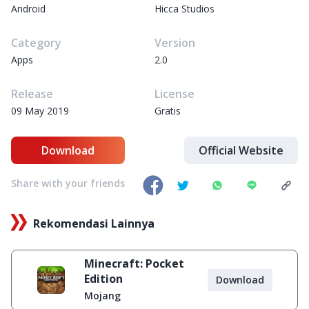
Android
Hicca Studios
Category
Version
Apps
2.0
Release
License
09 May 2019
Gratis
Download
Official Website
Share with your friends
Rekomendasi Lainnya
Minecraft: Pocket
Edition
Download
Mojang