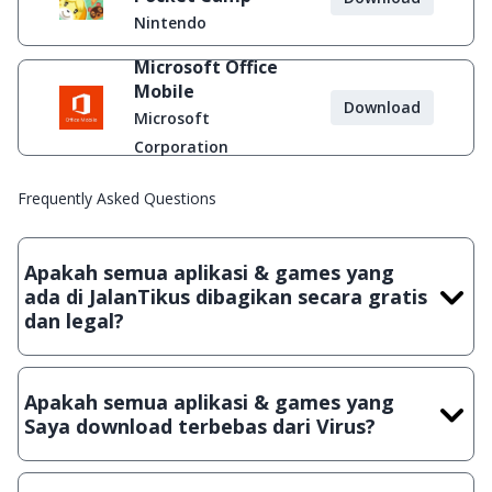
Nintendo
Microsoft Office
Mobile
Download
Microsoft
Corporation
Frequently Asked Questions
Apakah semua aplikasi & games yang
ada di JalanTikus dibagikan secara gratis
dan legal?
Ya, JalanTikus hanya membagikan aplikasi & games yang
gratis (Freeware) dan legal, dalam artian tidak (bajakan) hasil
Apakah semua aplikasi & games yang
crack, patch atau semacamnya.
Saya download terbebas dari Virus?
Ya, JalanTikus selalu melakukan scanning dengan 3 jenis
Antivirus (Kaspersky, AVG & Avast) sebelum menerbitkan