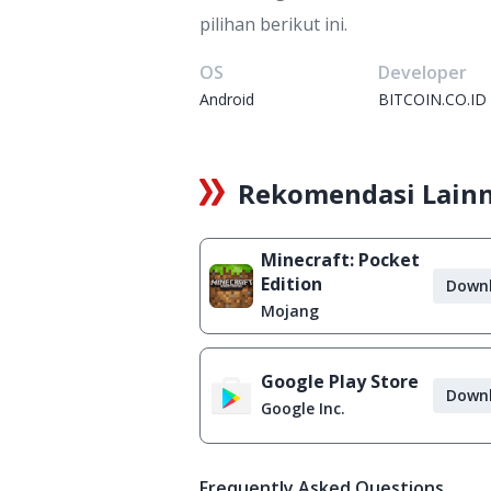
pilihan berikut ini.
OS
Developer
Android
BITCOIN.CO.ID
Rekomendasi Lain
Minecraft: Pocket
Edition
Down
Mojang
Google Play Store
Down
Google Inc.
Frequently Asked Questions