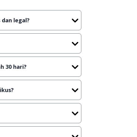
 dan legal?
tian tidak (bajakan) hasil crack,
t) sebelum menerbitkan suatu
h 30 hari?
cara Shareware, dalam arti hanya
rus membeli lisensi aslinya.
ikus?
kasi/Games, Deskripsi serta
ih melakukan upload-download
 waktu yang singkat.