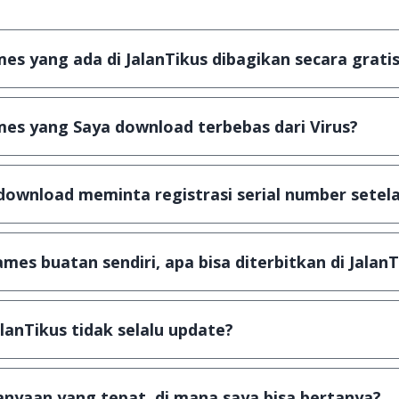
s yang ada di JalanTikus dibagikan secara gratis
plikasi & games yang gratis (Freeware) dan legal, dalam ar
es yang Saya download terbebas dari Virus?
scanning dengan 3 jenis Antivirus (Kaspersky, AVG & Avas
a dijamin 100% terbebas dari virus.
download meminta registrasi serial number setela
, namun ada beberapa aplikasi & games yang dibagikan se
u tertentu dan jika ingin lanjut menggunakannya kamu ha
mes buatan sendiri, apa bisa diterbitkan di JalanT
ail ke
info@jalantikus.com
dengan menyertakan Nama Apli
a Android
alanTikus tidak selalu update?
an games yang ada di JalanTikus, hingga saat ini kita mas
besar ribuan aplikasi & games tidak dapat tercapai dalam
nyaan yang tepat, di mana saya bisa bertanya?