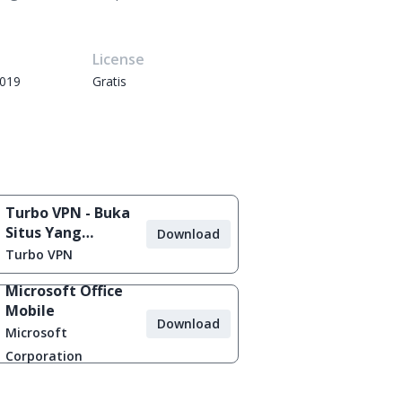
e
License
2019
Gratis
Turbo VPN - Buka
Situs Yang
Download
Diblokir
Turbo VPN
Microsoft Office
Mobile
Download
Microsoft
Corporation