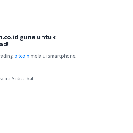
n.co.id guna untuk
ad!
trading
bitcoin
melalui smartphone.
 ini. Yuk coba!