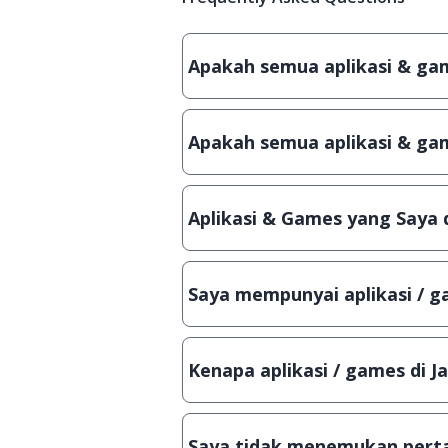
Apakah semua aplikasi & game
Ya, JalanTikus hanya membagikan a
patch atau semacamnya.
Apakah semua aplikasi & gam
Ya, JalanTikus selalu melakukan 
aplikasi atau games, sehingga bis
Aplikasi & Games yang Saya 
Meskipun dibagikan secara gratis
bisa digunakan dalam jangka wakt
Saya mempunyai aplikasi / ga
Tentu saja bisa. Silahkan kirim em
Lampiran File instalasi / (APK) jik
Kenapa aplikasi / games di J
Demi menjaga kualitas aplikasi d
secara manual, sehingga kuota se
Saya tidak menemukan perta