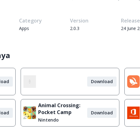
Category
Version
Releas
Apps
2.0.3
24 June 
nya
load
Download
Animal Crossing:
Pocket Camp
load
Download
Nintendo