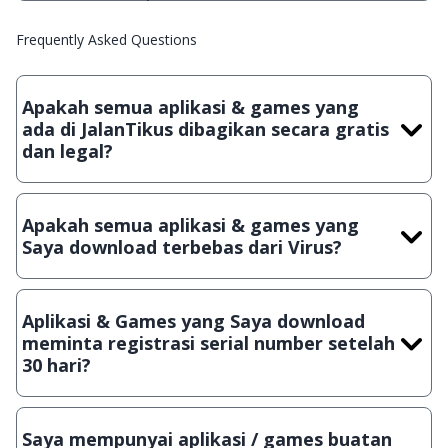
Frequently Asked Questions
Apakah semua aplikasi & games yang
ada di JalanTikus dibagikan secara gratis
dan legal?
Ya, JalanTikus hanya membagikan aplikasi & games yang
gratis (Freeware) dan legal, dalam artian tidak (bajakan) hasil
Apakah semua aplikasi & games yang
crack, patch atau semacamnya.
Saya download terbebas dari Virus?
Ya, JalanTikus selalu melakukan scanning dengan 3 jenis
Antivirus (Kaspersky, AVG & Avast) sebelum menerbitkan
Aplikasi & Games yang Saya download
suatu aplikasi atau games, sehingga bisa dijamin 100%
meminta registrasi serial number setelah
terbebas dari virus.
30 hari?
Meskipun dibagikan secara gratis, namun ada beberapa
aplikasi & games yang dibagikan secara Shareware, dalam arti
Saya mempunyai aplikasi / games buatan
hanya bisa digunakan dalam jangka waktu tertentu dan jika