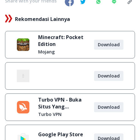
Share with your friends
Rekomendasi Lainnya
Minecraft: Pocket
Edition
Download
Mojang
Download
Turbo VPN - Buka
Situs Yang
Download
Diblokir
Turbo VPN
Google Play Store
Download