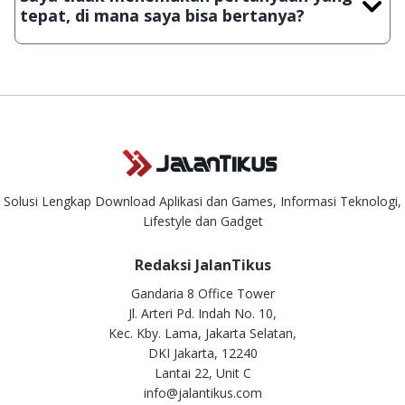
download secara manual, sehingga kuota sebesar ribuan
tepat, di mana saya bisa bertanya?
aplikasi & games tidak dapat tercapai dalam waktu yang
singkat.
Kami dengan senang hati menjawab setiap pertanyaan yang
masuk. Kirim pertanyaan kamu ke
info@jalantikus.com
Solusi Lengkap Download Aplikasi dan Games, Informasi Teknologi,
Lifestyle dan Gadget
Redaksi JalanTikus
Gandaria 8 Office Tower
Jl. Arteri Pd. Indah No. 10,
Kec. Kby. Lama, Jakarta Selatan,
DKI Jakarta, 12240
Lantai 22, Unit C
info@jalantikus.com