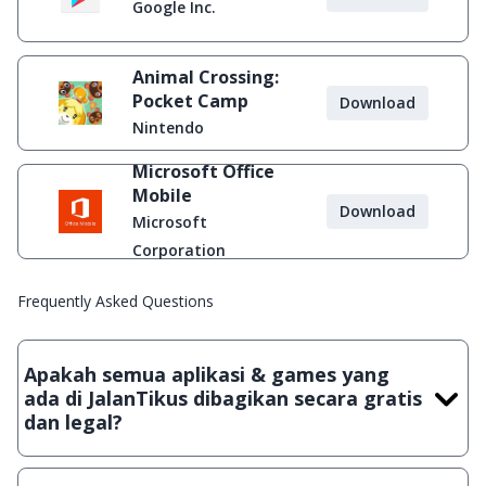
Google Inc.
Animal Crossing:
Pocket Camp
Download
Nintendo
Microsoft Office
Mobile
Download
Microsoft
Corporation
Frequently Asked Questions
Apakah semua aplikasi & games yang
ada di JalanTikus dibagikan secara gratis
dan legal?
Ya, JalanTikus hanya membagikan aplikasi & games yang
gratis (Freeware) dan legal, dalam artian tidak (bajakan) hasil