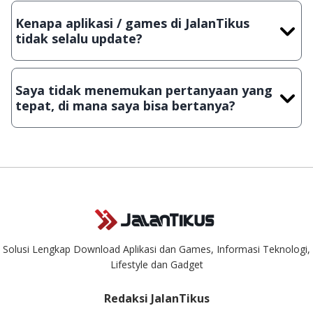
dengan menyertakan Nama Aplikasi/Games, Deskripsi serta
Kenapa aplikasi / games di JalanTikus
Lampiran File instalasi / (APK) jika Android
tidak selalu update?
Demi menjaga kualitas aplikasi dan games yang ada di
JalanTikus, hingga saat ini kita masih melakukan upload-
Saya tidak menemukan pertanyaan yang
download secara manual, sehingga kuota sebesar ribuan
tepat, di mana saya bisa bertanya?
aplikasi & games tidak dapat tercapai dalam waktu yang
singkat.
Kami dengan senang hati menjawab setiap pertanyaan yang
masuk. Kirim pertanyaan kamu ke
info@jalantikus.com
Solusi Lengkap Download Aplikasi dan Games, Informasi Teknologi,
Lifestyle dan Gadget
Redaksi JalanTikus