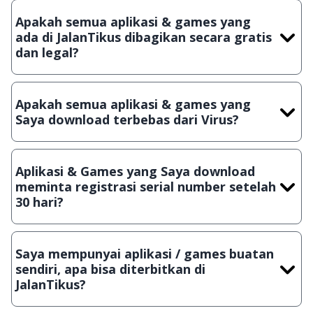
Apakah semua aplikasi & games yang
ada di JalanTikus dibagikan secara gratis
dan legal?
Ya, JalanTikus hanya membagikan aplikasi & games yang
gratis (Freeware) dan legal, dalam artian tidak (bajakan) hasil
Apakah semua aplikasi & games yang
crack, patch atau semacamnya.
Saya download terbebas dari Virus?
Ya, JalanTikus selalu melakukan scanning dengan 3 jenis
Antivirus (Kaspersky, AVG & Avast) sebelum menerbitkan
Aplikasi & Games yang Saya download
suatu aplikasi atau games, sehingga bisa dijamin 100%
meminta registrasi serial number setelah
terbebas dari virus.
30 hari?
Meskipun dibagikan secara gratis, namun ada beberapa
aplikasi & games yang dibagikan secara Shareware, dalam arti
Saya mempunyai aplikasi / games buatan
hanya bisa digunakan dalam jangka waktu tertentu dan jika
sendiri, apa bisa diterbitkan di
ingin lanjut menggunakannya kamu harus membeli lisensi
JalanTikus?
aslinya.
Tentu saja bisa. Silahkan kirim email ke
info@jalantikus.com