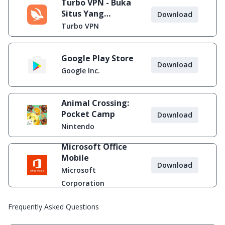
Turbo VPN - Buka
Situs Yang
Download
Diblokir
Turbo VPN
Google Play Store
Download
Google Inc.
Animal Crossing:
Pocket Camp
Download
Nintendo
Microsoft Office
Mobile
Download
Microsoft
Corporation
Frequently Asked Questions