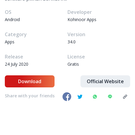
OS
Developer
Android
Kohinoor Apps
Category
Version
Apps
34.0
Release
License
24 July 2020
Gratis
Download
Official Website
Share with your friends