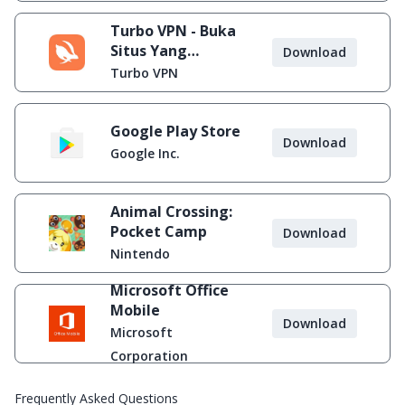
Turbo VPN - Buka
Situs Yang
Download
Diblokir
Turbo VPN
Google Play Store
Download
Google Inc.
Animal Crossing:
Pocket Camp
Download
Nintendo
Microsoft Office
Mobile
Download
Microsoft
Corporation
Frequently Asked Questions