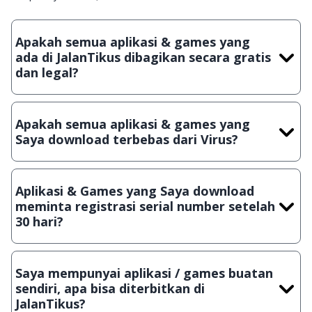
Apakah semua aplikasi & games yang
ada di JalanTikus dibagikan secara gratis
dan legal?
Ya, JalanTikus hanya membagikan aplikasi & games yang
gratis (Freeware) dan legal, dalam artian tidak (bajakan) hasil
Apakah semua aplikasi & games yang
crack, patch atau semacamnya.
Saya download terbebas dari Virus?
Ya, JalanTikus selalu melakukan scanning dengan 3 jenis
Antivirus (Kaspersky, AVG & Avast) sebelum menerbitkan
Aplikasi & Games yang Saya download
suatu aplikasi atau games, sehingga bisa dijamin 100%
meminta registrasi serial number setelah
terbebas dari virus.
30 hari?
Meskipun dibagikan secara gratis, namun ada beberapa
aplikasi & games yang dibagikan secara Shareware, dalam arti
Saya mempunyai aplikasi / games buatan
hanya bisa digunakan dalam jangka waktu tertentu dan jika
sendiri, apa bisa diterbitkan di
ingin lanjut menggunakannya kamu harus membeli lisensi
JalanTikus?
aslinya.