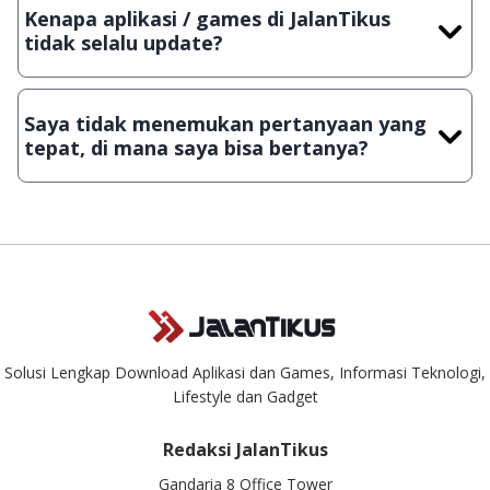
dengan menyertakan Nama Aplikasi/Games, Deskripsi serta
Kenapa aplikasi / games di JalanTikus
Lampiran File instalasi / (APK) jika Android
tidak selalu update?
Demi menjaga kualitas aplikasi dan games yang ada di
JalanTikus, hingga saat ini kita masih melakukan upload-
Saya tidak menemukan pertanyaan yang
download secara manual, sehingga kuota sebesar ribuan
tepat, di mana saya bisa bertanya?
aplikasi & games tidak dapat tercapai dalam waktu yang
singkat.
Kami dengan senang hati menjawab setiap pertanyaan yang
masuk. Kirim pertanyaan kamu ke
info@jalantikus.com
Solusi Lengkap Download Aplikasi dan Games, Informasi Teknologi,
Lifestyle dan Gadget
Redaksi JalanTikus
Gandaria 8 Office Tower