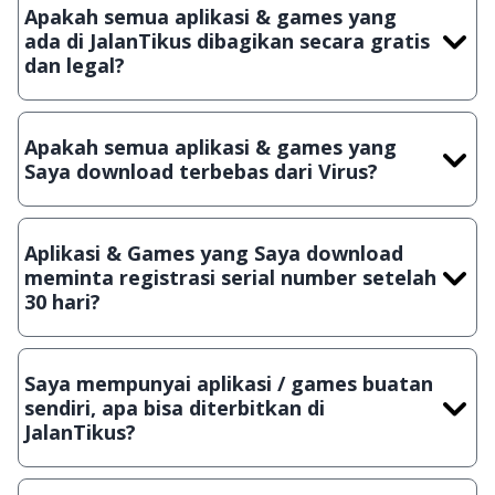
Apakah semua aplikasi & games yang
ada di JalanTikus dibagikan secara gratis
dan legal?
Ya, JalanTikus hanya membagikan aplikasi & games yang
gratis (Freeware) dan legal, dalam artian tidak (bajakan) hasil
Apakah semua aplikasi & games yang
crack, patch atau semacamnya.
Saya download terbebas dari Virus?
Ya, JalanTikus selalu melakukan scanning dengan 3 jenis
Antivirus (Kaspersky, AVG & Avast) sebelum menerbitkan
Aplikasi & Games yang Saya download
suatu aplikasi atau games, sehingga bisa dijamin 100%
meminta registrasi serial number setelah
terbebas dari virus.
30 hari?
Meskipun dibagikan secara gratis, namun ada beberapa
aplikasi & games yang dibagikan secara Shareware, dalam arti
Saya mempunyai aplikasi / games buatan
hanya bisa digunakan dalam jangka waktu tertentu dan jika
sendiri, apa bisa diterbitkan di
ingin lanjut menggunakannya kamu harus membeli lisensi
JalanTikus?
aslinya.
Tentu saja bisa. Silahkan kirim email ke
info@jalantikus.com