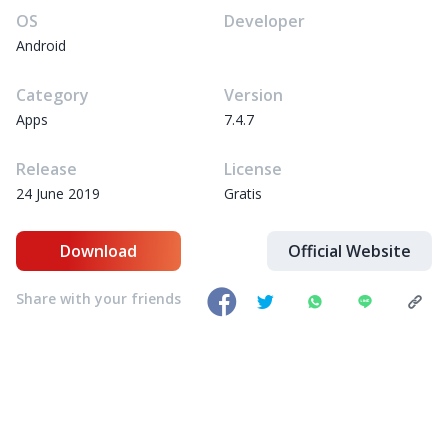
OS
Developer
Android
Category
Version
Apps
7.4.7
Release
License
24 June 2019
Gratis
Download
Official Website
Share with your friends