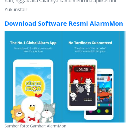
hari, nggak ada salahnya kamu mencoba aplikasi ini.
Yuk install!
Download Software Resmi AlarmMon
Sumber foto: Gambar: AlarmMon