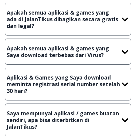
Apakah semua aplikasi & games yang
ada di JalanTikus dibagikan secara gratis
dan legal?
Ya, JalanTikus hanya membagikan aplikasi & games yang
gratis (Freeware) dan legal, dalam artian tidak (bajakan) hasil
Apakah semua aplikasi & games yang
crack, patch atau semacamnya.
Saya download terbebas dari Virus?
Ya, JalanTikus selalu melakukan scanning dengan 3 jenis
Antivirus (Kaspersky, AVG & Avast) sebelum menerbitkan
Aplikasi & Games yang Saya download
suatu aplikasi atau games, sehingga bisa dijamin 100%
meminta registrasi serial number setelah
terbebas dari virus.
30 hari?
Meskipun dibagikan secara gratis, namun ada beberapa
aplikasi & games yang dibagikan secara Shareware, dalam arti
Saya mempunyai aplikasi / games buatan
hanya bisa digunakan dalam jangka waktu tertentu dan jika
sendiri, apa bisa diterbitkan di
ingin lanjut menggunakannya kamu harus membeli lisensi
JalanTikus?
aslinya.