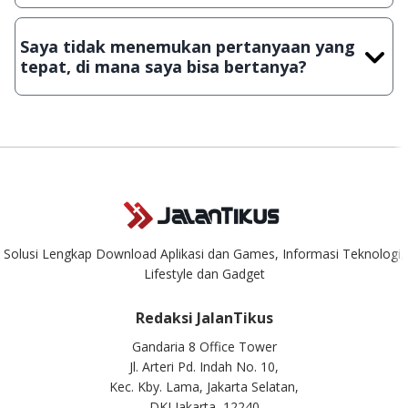
Demi menjaga kualitas aplikasi dan games yang ada di
JalanTikus, hingga saat ini kita masih melakukan upload-
Saya tidak menemukan pertanyaan yang
download secara manual, sehingga kuota sebesar ribuan
tepat, di mana saya bisa bertanya?
aplikasi & games tidak dapat tercapai dalam waktu yang
singkat.
Kami dengan senang hati menjawab setiap pertanyaan yang
masuk. Kirim pertanyaan kamu ke
info@jalantikus.com
Solusi Lengkap Download Aplikasi dan Games, Informasi Teknologi,
Lifestyle dan Gadget
Redaksi JalanTikus
Gandaria 8 Office Tower
Jl. Arteri Pd. Indah No. 10,
Kec. Kby. Lama, Jakarta Selatan,
DKI Jakarta, 12240