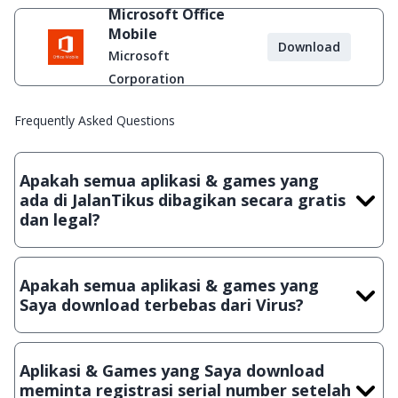
Microsoft Office
Mobile
Download
Microsoft
Corporation
Frequently Asked Questions
Apakah semua aplikasi & games yang
ada di JalanTikus dibagikan secara gratis
dan legal?
Ya, JalanTikus hanya membagikan aplikasi & games yang
gratis (Freeware) dan legal, dalam artian tidak (bajakan) hasil
Apakah semua aplikasi & games yang
crack, patch atau semacamnya.
Saya download terbebas dari Virus?
Ya, JalanTikus selalu melakukan scanning dengan 3 jenis
Antivirus (Kaspersky, AVG & Avast) sebelum menerbitkan
Aplikasi & Games yang Saya download
suatu aplikasi atau games, sehingga bisa dijamin 100%
meminta registrasi serial number setelah
terbebas dari virus.