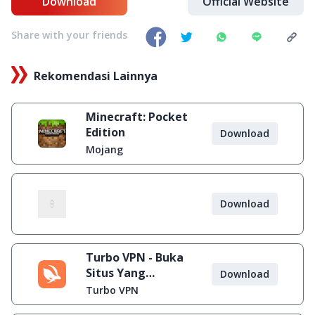
Download
Official Website
Share with your friends
Rekomendasi Lainnya
Minecraft: Pocket
Edition
Download
Mojang
Download
Turbo VPN - Buka
Situs Yang
Download
Diblokir
Turbo VPN