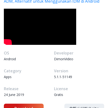
ADM, Alternatif untuk Menggunakan IDM di Android
OS
Developer
Android
DimonVideo
Category
Version
Apps
5.1.1-51149
Release
License
24 June 2019
Gratis