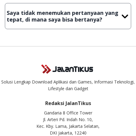
Demi menjaga kualitas aplikasi dan games yang ada di
JalanTikus, hingga saat ini kita masih melakukan upload-
Saya tidak menemukan pertanyaan yang
download secara manual, sehingga kuota sebesar ribuan
tepat, di mana saya bisa bertanya?
aplikasi & games tidak dapat tercapai dalam waktu yang
singkat.
Kami dengan senang hati menjawab setiap pertanyaan yang
masuk. Kirim pertanyaan kamu ke
info@jalantikus.com
Solusi Lengkap Download Aplikasi dan Games, Informasi Teknologi,
Lifestyle dan Gadget
Redaksi JalanTikus
Gandaria 8 Office Tower
Jl. Arteri Pd. Indah No. 10,
Kec. Kby. Lama, Jakarta Selatan,
DKI Jakarta, 12240