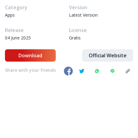
Category
Version
Apps
Latest Version
Release
License
04 June 2025
Gratis
Download
Official Website
Share with your friends