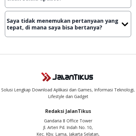
Demi menjaga kualitas aplikasi dan games yang ada di
JalanTikus, hingga saat ini kita masih melakukan upload-
Saya tidak menemukan pertanyaan yang
download secara manual, sehingga kuota sebesar ribuan
tepat, di mana saya bisa bertanya?
aplikasi & games tidak dapat tercapai dalam waktu yang
singkat.
Kami dengan senang hati menjawab setiap pertanyaan yang
masuk. Kirim pertanyaan kamu ke
info@jalantikus.com
Solusi Lengkap Download Aplikasi dan Games, Informasi Teknologi,
Lifestyle dan Gadget
Redaksi JalanTikus
Gandaria 8 Office Tower
Jl. Arteri Pd. Indah No. 10,
Kec. Kby. Lama, Jakarta Selatan,