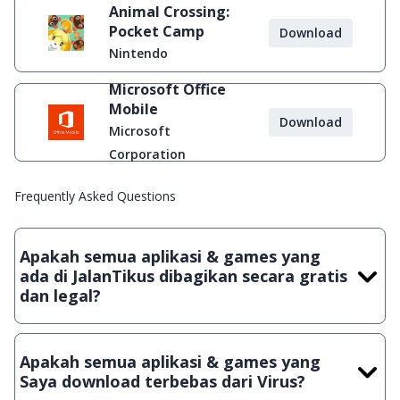
Animal Crossing:
Pocket Camp
Download
Nintendo
Microsoft Office
Mobile
Download
Microsoft
Corporation
Frequently Asked Questions
Apakah semua aplikasi & games yang
ada di JalanTikus dibagikan secara gratis
dan legal?
Ya, JalanTikus hanya membagikan aplikasi & games yang
gratis (Freeware) dan legal, dalam artian tidak (bajakan) hasil
Apakah semua aplikasi & games yang
crack, patch atau semacamnya.
Saya download terbebas dari Virus?