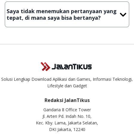
JalanTikus, hingga saat ini kita masih melakukan upload-
Saya tidak menemukan pertanyaan yang
download secara manual, sehingga kuota sebesar ribuan
tepat, di mana saya bisa bertanya?
aplikasi & games tidak dapat tercapai dalam waktu yang
singkat.
Kami dengan senang hati menjawab setiap pertanyaan yang
masuk. Kirim pertanyaan kamu ke
info@jalantikus.com
Solusi Lengkap Download Aplikasi dan Games, Informasi Teknologi,
Lifestyle dan Gadget
Redaksi JalanTikus
Gandaria 8 Office Tower
Jl. Arteri Pd. Indah No. 10,
Kec. Kby. Lama, Jakarta Selatan,
DKI Jakarta, 12240