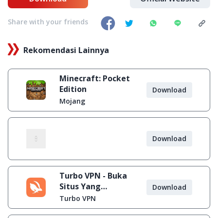
Share with your friends
Rekomendasi Lainnya
Minecraft: Pocket
Edition
Download
Mojang
Download
Turbo VPN - Buka
Situs Yang
Download
Diblokir
Turbo VPN