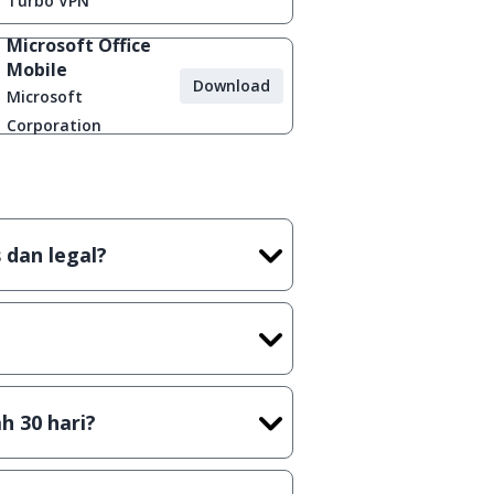
Turbo VPN
Microsoft Office
Mobile
Download
Microsoft
Corporation
 dan legal?
tian tidak (bajakan) hasil crack,
t) sebelum menerbitkan suatu
h 30 hari?
cara Shareware, dalam arti hanya
rus membeli lisensi aslinya.