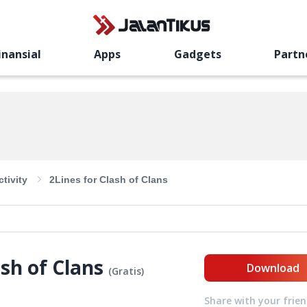
inansial
Apps
Gadgets
Partn
tivity
2Lines for Clash of Clans
ash of Clans
Download
(
Gratis
)
Share with your frie