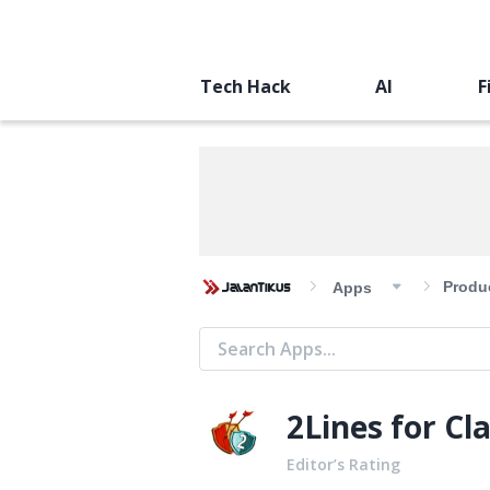
Tech Hack
AI
F
Produc
Apps
2Lines for Cl
Editor’s Rating