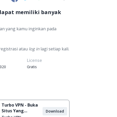
 dapat memiliki banyak
lan yang kamu inginkan pada
registrasi atau
log in
lagi setiap kali.
e
License
2020
Gratis
Turbo VPN - Buka
Situs Yang
Download
Diblokir