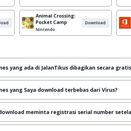
Animal Crossing:
Pocket Camp
load
Download
Nintendo
s yang ada di JalanTikus dibagikan secara gratis
plikasi & games yang gratis (Freeware) dan legal, dalam ar
es yang Saya download terbebas dari Virus?
scanning dengan 3 jenis Antivirus (Kaspersky, AVG & Avas
a dijamin 100% terbebas dari virus.
download meminta registrasi serial number setela
, namun ada beberapa aplikasi & games yang dibagikan se
u tertentu dan jika ingin lanjut menggunakannya kamu ha