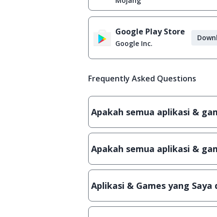
Mojang
Google Play Store
Down
Google Inc.
Frequently Asked Questions
Apakah semua aplikasi & game
Ya, JalanTikus hanya membagikan a
patch atau semacamnya.
Apakah semua aplikasi & gam
Ya, JalanTikus selalu melakukan 
aplikasi atau games, sehingga bis
Aplikasi & Games yang Saya 
Meskipun dibagikan secara gratis
bisa digunakan dalam jangka wakt