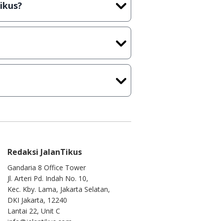
ikus?
kasi/Games, Deskripsi serta
ih melakukan upload-download
 waktu yang singkat.
u ke
info@jalantikus.com
Redaksi JalanTikus
Gandaria 8 Office Tower
Jl. Arteri Pd. Indah No. 10,
Kec. Kby. Lama, Jakarta Selatan,
DKI Jakarta, 12240
Lantai 22, Unit C