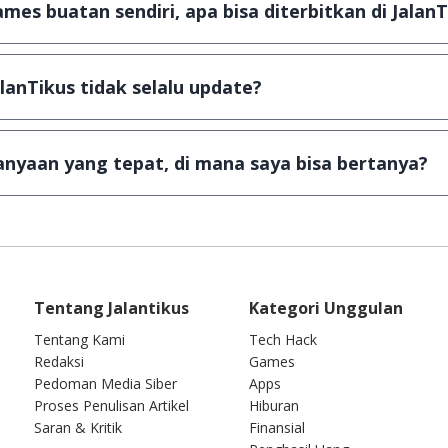
mes buatan sendiri, apa bisa diterbitkan di JalanT
ail ke
info@jalantikus.com
dengan menyertakan Nama Apli
a Android
alanTikus tidak selalu update?
an games yang ada di JalanTikus, hingga saat ini kita mas
besar ribuan aplikasi & games tidak dapat tercapai dalam
nyaan yang tepat, di mana saya bisa bertanya?
ab setiap pertanyaan yang masuk. Kirim pertanyaan kam
Tentang Jalantikus
Kategori Unggulan
Tentang Kami
Tech Hack
Redaksi
Games
Pedoman Media Siber
Apps
Proses Penulisan Artikel
Hiburan
Saran & Kritik
Finansial