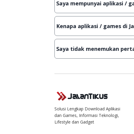
Saya mempunyai aplikasi / ga
Tentu saja bisa. Silahkan kirim em
Lampiran File instalasi / (APK) jik
Kenapa aplikasi / games di J
Demi menjaga kualitas aplikasi d
secara manual, sehingga kuota se
Saya tidak menemukan perta
Kami dengan senang hati menjaw
Solusi Lengkap Download Aplikasi
dan Games, Informasi Teknologi,
Lifestyle dan Gadget