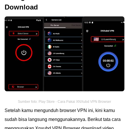
Download
Sumber foto: Play Store - Cara Pakai XNXubd VPN Browser
Setelah kamu mengunduh browser VPN ini, kini kamu
sudah bisa langsung menggunakannya. Berikut tata cara
menggunakan Xnxubd VPN Browser download video