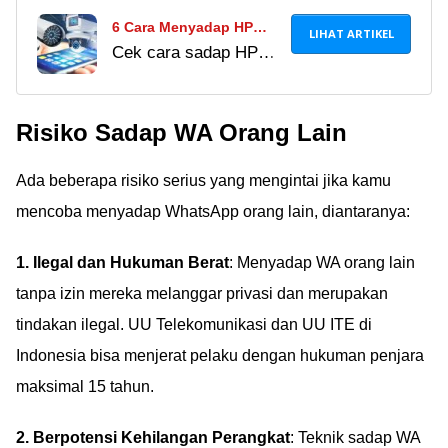
6 Cara Menyadap HP
LIHAT ARTIKEL
Cek cara sadap HP
Tanpa Ketahuan Jarak
pasangan dengan
Jauh, Works!
mudah dan nggak
Risiko Sadap WA Orang Lain
ribet. Simak
panduannya di sini!
Ada beberapa risiko serius yang mengintai jika kamu
mencoba menyadap WhatsApp orang lain, diantaranya:
1. Ilegal dan Hukuman Berat
: Menyadap WA orang lain
tanpa izin mereka melanggar privasi dan merupakan
tindakan ilegal. UU Telekomunikasi dan UU ITE di
Indonesia bisa menjerat pelaku dengan hukuman penjara
maksimal 15 tahun.
2. Berpotensi Kehilangan Perangkat
: Teknik sadap WA