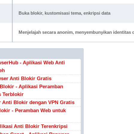
Buka blokir, kustomisasi tema, enkripsi data
Menjelajah secara anonim, menyembunyikan identitas dan
wserHub - Aplikasi Web Anti
eh
er Anti Blokir Gratis
Blokir - Aplikasi Peramban
 Terblokir
 Anti Blokir dengan VPN Gratis
lokir - Peramban Web untuk
ikasi Anti Blokir Terenkripsi