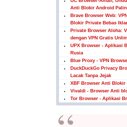
UC Browser-Aman, Unduh
Anti Blokir Android Pali
Brave Browser Web: VPN,
Blokir Private Bebas Ikla
Private Browser Aloha: 
dengan VPN Gratis Unlim
UPX Browser - Aplikasi 
Rusia
Blue Proxy - VPN Browser
DuckDuckGo Privacy Brow
Lacak Tanpa Jejak
XBF Browser Anti Blokir 
Vivaldi - Browser Anti bl
Tor Browser - Aplikasi Br