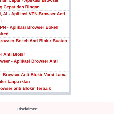
an Cepat - Aplikasi Browser
ng Cepat dan Ringan
 AI - Aplikasi VPN Browser Anti
n
VPN - Aplikasi Browser Bokeh
ited
Browser Bokeh Anti Blokir Buatan
 Anti Blokir
ser - Aplikasi Browser Anti
- Browser Anti Blokir Versi Lama
okir tanpa iklan
owser anti Blokir Terbaik
Disclaimer: