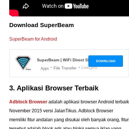
Download SuperBeam
SuperBeam for Android
SuperBeam | WiFi Direct Share
4.0.3
DOWNLOAD
LiveQoS
File Transfer
Apps
3. Aplikasi Browser Terbaik
Adblock Browser
adalah aplikasi browser Android terbaik
November 2015 versi JalanTikus. Adblock Browser
memiliki fitur andalan yang disukai oleh banyak orang, fitur
tersebut adalah
block ads
atau blokir semua iklan yang