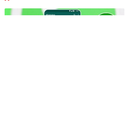
x
Tautan berhasil disalin
X
232+ Link Grup WA Video Viral Terbaru 2026, Belum
Penuh & Langsung Masuk!
Tips
16 jam yang lalu
Cara Top Up Tevi, Isi Star untuk
Buka Video Eksklusif di Live
Streaming!
Tips
17 jam yang lalu