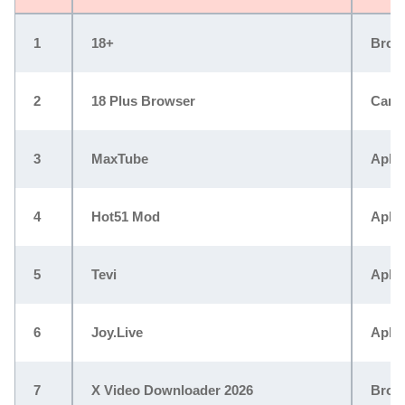
1
18+
Brows
2
18 Plus Browser
Cari 
3
MaxTube
Apli
4
Hot51 Mod
Aplik
5
Tevi
Aplik
6
Joy.Live
Aplik
7
X Video Downloader 2026
Brows