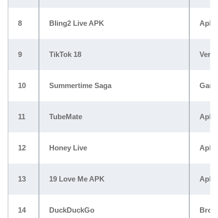
8
Bling2 Live APK
Aplik
9
TikTok 18
Versi
10
Summertime Saga
Game
11
TubeMate
Aplik
12
Honey Live
Aplik
13
19 Love Me APK
Aplik
14
DuckDuckGo
Brows