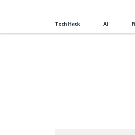
Tech Hack
AI
F