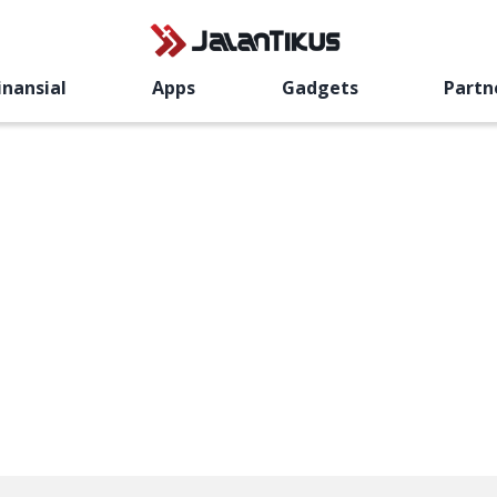
inansial
Apps
Gadgets
Partn