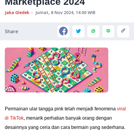
Marketplace 2024
Jaka Gledek
Jumat, 8 Nov 2024, 14:00
WIB
Share
Permainan ular tangga pink telah menjadi fenomena
viral
di TikTok
, menarik perhatian banyak orang dengan
desainnya yang ceria dan cara bermain yang sederhana.