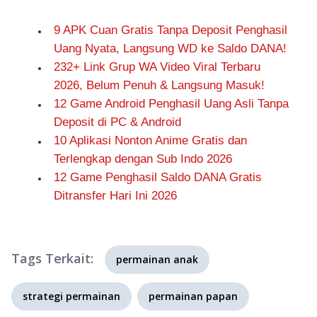
9 APK Cuan Gratis Tanpa Deposit Penghasil
Uang Nyata, Langsung WD ke Saldo DANA!
232+ Link Grup WA Video Viral Terbaru
2026, Belum Penuh & Langsung Masuk!
12 Game Android Penghasil Uang Asli Tanpa
Deposit di PC & Android
10 Aplikasi Nonton Anime Gratis dan
Terlengkap dengan Sub Indo 2026
12 Game Penghasil Saldo DANA Gratis
Ditransfer Hari Ini 2026
Tags Terkait:
permainan anak
strategi permainan
permainan papan