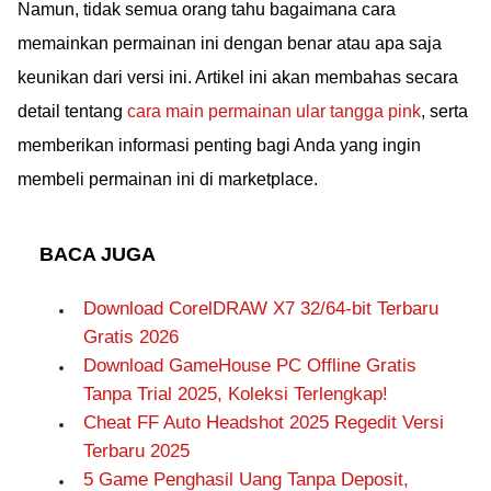
Namun, tidak semua orang tahu bagaimana cara
memainkan permainan ini dengan benar atau apa saja
keunikan dari versi ini. Artikel ini akan membahas secara
detail tentang
cara main permainan ular tangga pink
, serta
memberikan informasi penting bagi Anda yang ingin
membeli permainan ini di marketplace.
BACA JUGA
Download CorelDRAW X7 32/64-bit Terbaru
Gratis 2026
Download GameHouse PC Offline Gratis
Tanpa Trial 2025, Koleksi Terlengkap!
Cheat FF Auto Headshot 2025 Regedit Versi
Terbaru 2025
5 Game Penghasil Uang Tanpa Deposit,