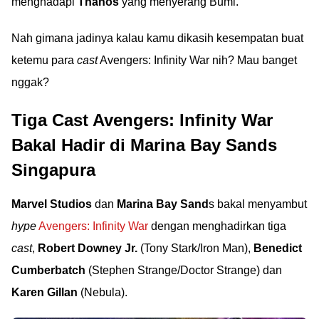
menghadapi
Thanos
yang menyerang Bumi.
Nah gimana jadinya kalau kamu dikasih kesempatan buat
ketemu para
cast
Avengers: Infinity War nih? Mau banget
nggak?
Tiga Cast Avengers: Infinity War
Bakal Hadir di Marina Bay Sands
Singapura
Marvel Studios
dan
Marina Bay Sand
s bakal menyambut
hype
Avengers: Infinity War
dengan menghadirkan tiga
cast
,
Robert Downey Jr.
(Tony Stark/Iron Man),
Benedict
Cumberbatch
(Stephen Strange/Doctor Strange) dan
Karen Gillan
(Nebula).