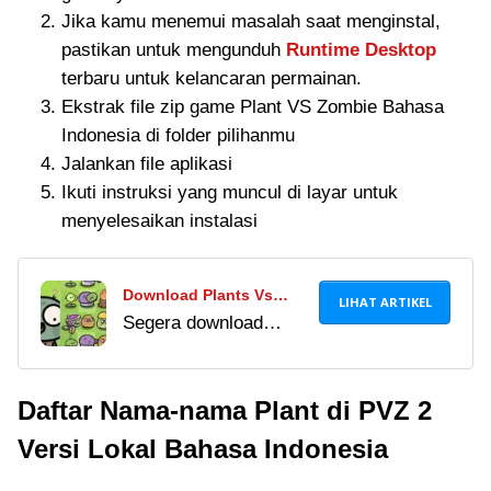
Jika kamu menemui masalah saat menginstal,
pastikan untuk mengunduh
Runtime Desktop
terbaru untuk kelancaran permainan.
Ekstrak file zip game Plant VS Zombie Bahasa
Indonesia di folder pilihanmu
Jalankan file aplikasi
Ikuti instruksi yang muncul di layar untuk
menyelesaikan instalasi
Download Plants Vs
LIHAT ARTIKEL
Segera download
Zombies Kindergarten
Plants vs Zombies
Version Yang Lucu Dan
Kindergarten, versi
Seru
Daftar Nama-nama Plant di PVZ 2
lucu dan seru dari
game klasik ini!
Versi Lokal Bahasa Indonesia
Nikmati grafis imut dan