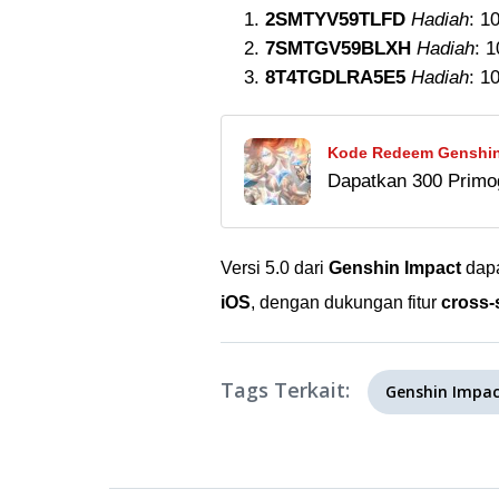
2SMTYV59TLFD
Hadiah
: 1
7SMTGV59BLXH
Hadiah
: 
8T4TGDLRA5E5
Hadiah
: 1
Kode Redeem Genshin 
Dapatkan 300 Primog
Klaim Primogem Sebe
Impact untuk update
kedaluwarsa.
Versi 5.0 dari
Genshin Impact
dapa
iOS
, dengan dukungan fitur
cross-
Tags Terkait:
Genshin Impa