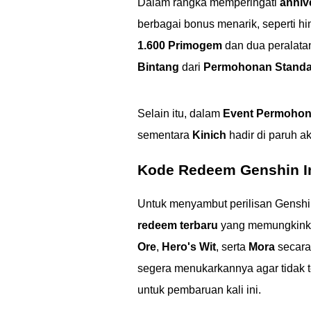
Dalam rangka memperingati
anniv
berbagai bonus menarik, seperti h
1.600 Primogem
dan dua peralata
Bintang
dari
Permohonan Standa
Selain itu, dalam
Event Permohona
sementara
Kinich
hadir di paruh a
Kode Redeem Genshin Im
Untuk menyambut perilisan Genshi
redeem terbaru
yang memungkink
Ore
,
Hero's Wit
, serta
Mora
secara 
segera menukarkannya agar tidak t
untuk pembaruan kali ini.