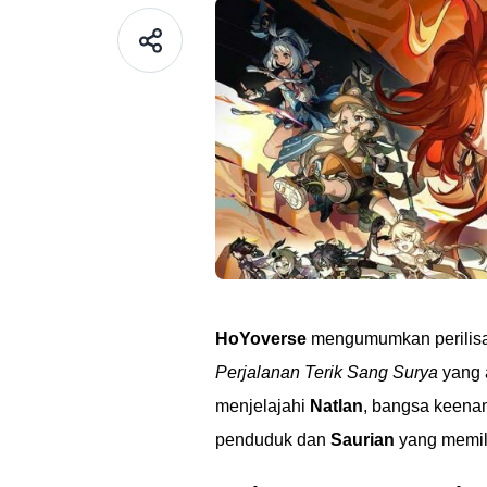
HoYoverse
mengumumkan perilis
Perjalanan Terik Sang Surya
yang 
menjelajahi
Natlan
, bangsa keena
penduduk dan
Saurian
yang memili