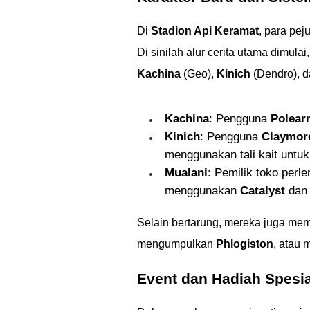
Di
Stadion Api Keramat
, para pej
Di sinilah alur cerita utama dimul
Kachina
(Geo),
Kinich
(Dendro), 
Kachina
: Pengguna
Polear
Kinich
: Pengguna
Claymor
menggunakan tali kait untu
Mualani
: Pemilik toko perl
menggunakan
Catalyst
dan 
Selain bertarung, mereka juga me
mengumpulkan
Phlogiston
, atau 
Event dan Hadiah Spesia