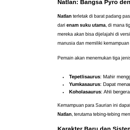
Natlan: Bangsa Pyro de
Natlan
terletak di barat padang pas
dari
enam suku utama
, di mana t
mereka akan bisa dijelajahi di vers
manusia dan memiliki kemampuan 
Pemain akan menemukan tiga jenis 
Tepetlisaurus
: Mahir mengg
Yumkasaurus
: Dapat menari
Koholasaurus
: Ahli berger
Kemampuan para Saurian ini dapa
Natlan
, terutama tebing-tebing men
Karakter Baru dan Siste