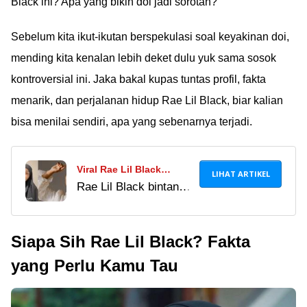
Black ini? Apa yang bikin doi jadi sorotan?
Sebelum kita ikut-ikutan berspekulasi soal keyakinan doi,
mending kita kenalan lebih deket dulu yuk sama sosok
kontroversial ini. Jaka bakal kupas tuntas profil, fakta
menarik, dan perjalanan hidup Rae Lil Black, biar kalian
bisa menilai sendiri, apa yang sebenarnya terjadi.
Viral Rae Lil Black
LIHAT ARTIKEL
Rae Lil Black bintang
Bintang Film Jepang
film dewasa Jepang
Masuk Islam: Cek Dulu
masuk Islam? Cek
Faktanya! (Update
Siapa Sih Rae Lil Black? Fakta
fakta & bukti
Terbaru!)
terbarunya! Benarkah
yang Perlu Kamu Tau
mualaf atau sekadar
sensasi? Simak