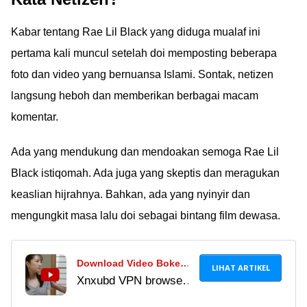
Kabar tentang Rae Lil Black yang diduga mualaf ini
pertama kali muncul setelah doi memposting beberapa
foto dan video yang bernuansa Islami. Sontak, netizen
langsung heboh dan memberikan berbagai macam
komentar.
Ada yang mendukung dan mendoakan semoga Rae Lil
Black istiqomah. Ada juga yang skeptis dan meragukan
keaslian hijrahnya. Bahkan, ada yang nyinyir dan
mengungkit masa lalu doi sebagai bintang film dewasa.
Download Video Bokeh
LIHAT ARTIKEL
Xnxubd VPN browser
Japanese Word Origin
download video
Full HD, Aman