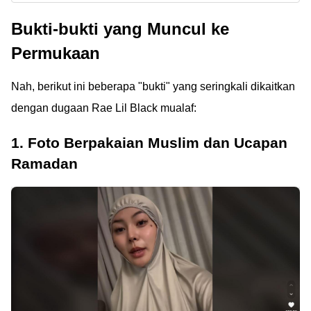
Chrome terbaru
Menggunakan Xnxubd
Bukti-bukti yang Muncul ke
Indonesia APK bisa
VPN Browser Download
untuk nonton film
Video Chrome Terbaru
Permukaan
bokeh japanese word
Indonesia APK
origin full sepuasnya.
Nah, berikut ini beberapa "bukti" yang seringkali dikaitkan
Cek cara dan
dengan dugaan Rae Lil Black mualaf:
risikonya!
1. Foto Berpakaian Muslim dan Ucapan
Ramadan