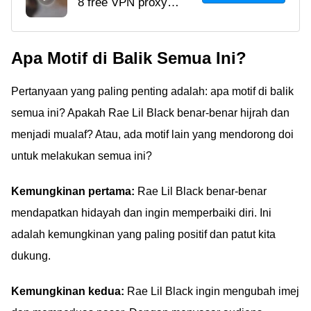
8 free VPN proxy
Japanese Untuk Nonton
video Japanese terbaik
Film Japanese Video
2026: ProtonVPN,
Museum
Apa Motif di Balik Semua Ini?
ExpressVPN, Turbo
VPN & lainnya. Akses
Pertanyaan yang paling penting adalah: apa motif di balik
video Jepang gratis,
aman, anti blokir di
semua ini? Apakah Rae Lil Black benar-benar hijrah dan
Android & PC!
menjadi mualaf? Atau, ada motif lain yang mendorong doi
untuk melakukan semua ini?
Kemungkinan pertama:
Rae Lil Black benar-benar
mendapatkan hidayah dan ingin memperbaiki diri. Ini
adalah kemungkinan yang paling positif dan patut kita
dukung.
Kemungkinan kedua:
Rae Lil Black ingin mengubah imej