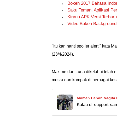
Bokeh 2017 Bahasa Indon
Saku Teman, Aplikasi Pe
Kiryuu APK Versi Terbar
Video Bokeh Background 
"Itu kan nanti spoiler alert," kata
(23/4/2024).
Maxime dan Luna diketahui telah m
mesra dan kompak di berbagai ke
Momen Heboh Nagita B
Kalau di-support sam
Ahmad Lari Maraton, 
makin semangat larin