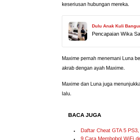
keseriusan hubungan mereka.
Dulu Anak Kuli Bangun
Pencapaian Wika Sal
Wika Salim Kini Mam
nggak mungkin kalau
bisa jadi suatu saa
juga!
Maxime pernah menemani Luna berli
akrab dengan ayah Maxime.
Maxime dan Luna juga menunjukka
lalu.
BACA JUGA
Daftar Cheat GTA 5 PS3,
9 Cara Membobol WiFi de