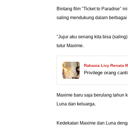
pengen ikut karaok
Bintang film "Ticket to Paradise"
saling mendukung dalam berbagai h
"Jujur aku senang kita bisa (saling
tutur Maxime.
Rahasia Livy Renata R
Privilege orang canti
Eksklusif yang Bikin 
rupiah. Kalian ada 
juta aja, nego tipis,
Maxime baru saja berulang tahun ke
Luna dan keluarga.
Kedekatan Maxime dan Luna dengan