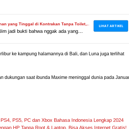
an yang Tinggal di Kontrakan Tanpa Toilet,
LIHAT ARTIKEL
im jadi bukti bahwa nggak ada yang
pu Bangun Rumah Mewah
 kita kerja keras. Semangat selalu ya,
t kita bisa bangun rumah mewah kayak gini
bur ke kampung halamannya di Bali, dan Luna juga terlihat
n dukungan saat ibunda Maxime meninggal dunia pada Januar
 PS4, PS5, PC dan Xbox Bahasa Indonesia Lengkap 2024
ngan HP Tanpa Root & Laptop, Bisa Akses Internet Gratis!