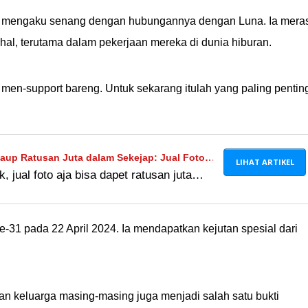
ean gak, ya? Wkwkwkw.
 ini mengaku senang dengan hubungannya dengan Luna. Ia mera
al, terutama dalam pekerjaan mereka di dunia hiburan.
) men-support bareng. Untuk sekarang itulah yang paling penting
aup Ratusan Juta dalam Sekejap: Jual Foto
LIHAT ARTIKEL
k, jual foto aja bisa dapet ratusan juta
Fans Rela Kuras Kantong!
yang mau beli foto mimin nggak? Cuma 20
 minus pemakaian Ã°ÂÂÂ
-31 pada 22 April 2024. Ia mendapatkan kejutan spesial dari
 keluarga masing-masing juga menjadi salah satu bukti