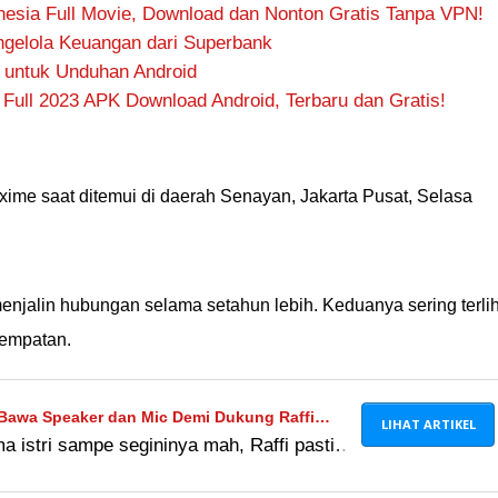
esia Full Movie, Download dan Nonton Gratis Tanpa VPN!
ngelola Keuangan dari Superbank
u untuk Unduhan Android
Full 2023 APK Download Android, Terbaru dan Gratis!
 Maxime saat ditemui di daerah Senayan, Jakarta Pusat, Selasa
enjalin hubungan selama setahun lebih. Keduanya sering terli
sempatan.
awa Speaker dan Mic Demi Dukung Raffi
LIHAT ARTIKEL
a istri sampe segininya mah, Raffi pasti
Sempet Karaokean Juga!
ya! Kira-kira bule yang ada di situ jadi