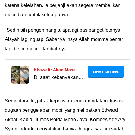
Ã°ÂÂÂ¢
karena kelelahan. Ia berjanji akan segera membelikan
mobil baru untuk keluarganya.
"Sedih sih pengen nangis, apalagi pas banget fotonya
Aisyah lagi nguap. Sabar ya insya Allah momma bentar
lagi beliin mobil," tambahnya.
Khawatir Akan Masa
LIHAT ARTIKEL
Di saat kebanyakan
Depan, 5 Crazy Rich Ini
orang lagi pusing
Siapkan Bunker Anti
cicilan KPR nggak
Kiamat: Punya Elon
kelar-kelar, mereka
Sementara itu, pihak kepolisian terus mendalami kasus
Musk Tahan Serangan
udah kepikiran pas
Zombie!
dugaan penggelapan mobil yang melibatkan Edward
kiamat mau berlindung
Akbar. Kabid Humas Polda Metro Jaya, Kombes Ade Ary
di mana Ã°ÂÂ¤Â£
Syam Indradi, menyatakan bahwa hingga saat ini sudah