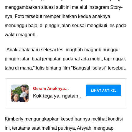
menggambarkan situasi sulit ini melalui Instagram Story-
nya. Foto tersebut memperlihatkan kedua anaknya
menunggu bajaj di pinggir jalan seusai mengikuti les pada
waktu maghrib.
"Anak-anak baru selesai les, maghrib-maghrib nunggu
pinggir jalan buat jemputan padahal ada mobil, tapi nggak
tahu di mana," tulis bintang film "Bangsal Isolasi" tersebut.
Geram Anaknya
LIHAT ARTIKEL
Kok tega ya, ngatain
Dikaitkan Dengan Gosip
anak Sarwendah itu
Perselingkuhan,
hasil perselingkuhan?
Sarwendah: Nggak
Hatinya di mana sih
Kimberly mengungkapkan kesedihannya melihat kondisi
Masuk Akal, Mereka Itu
yang ngatain itu
Nggak Salah!
ini, terutama saat melihat putrinya, Aisyah, menguap