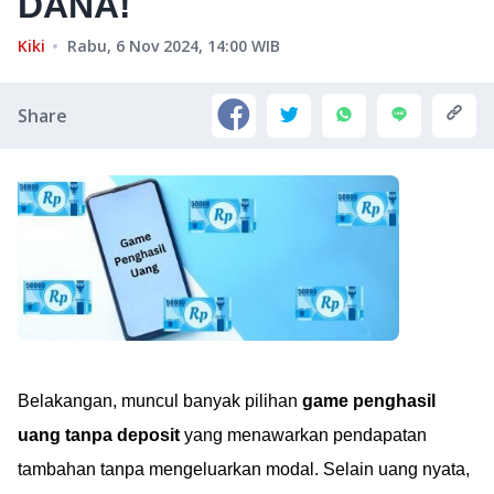
DANA!
Kiki
Rabu, 6 Nov 2024, 14:00
WIB
Share
Belakangan, muncul banyak pilihan
game penghasil
uang tanpa deposit
yang menawarkan pendapatan
tambahan tanpa mengeluarkan modal. Selain uang nyata,