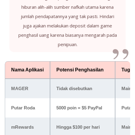
hiburan alih-alih sumber nafkah utama karena
jumlah pendapatannya yang tak pasti. Hindari
juga ajakan melakukan deposit dalam game
penghasil uang karena biasanya mengarah pada
penipuan.
Nama Aplikasi
Potensi Penghasilan
Tuga
MAGER
Tidak disebutkan
Main 
Putar Roda
5000 poin = $5 PayPal
Putar
mRewards
Hingga $100 per hari
Main g