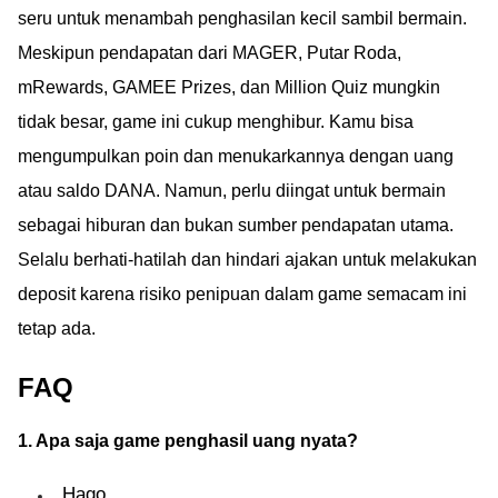
seru untuk menambah penghasilan kecil sambil bermain.
Meskipun pendapatan dari MAGER, Putar Roda,
mRewards, GAMEE Prizes, dan Million Quiz mungkin
tidak besar, game ini cukup menghibur. Kamu bisa
mengumpulkan poin dan menukarkannya dengan uang
atau saldo DANA. Namun, perlu diingat untuk bermain
sebagai hiburan dan bukan sumber pendapatan utama.
Selalu berhati-hatilah dan hindari ajakan untuk melakukan
deposit karena risiko penipuan dalam game semacam ini
tetap ada.
FAQ
1. Apa saja game penghasil uang nyata?
Hago