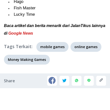
Hago
Fish Master
Lucky Time
Baca artikel dan berita menarik dari JalanTikus lainnya
di
Google News
Tags Terkait:
mobile games
online games
Money Making Games
Share