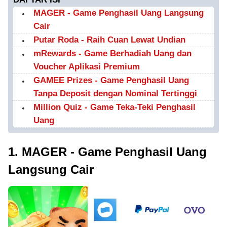
MAGER - Game Penghasil Uang Langsung
Cair
Putar Roda - Raih Cuan Lewat Undian
mRewards - Game Berhadiah Uang dan
Voucher Aplikasi Premium
GAMEE Prizes - Game Penghasil Uang
Tanpa Deposit dengan Nominal Tertinggi
Million Quiz - Game Teka-Teki Penghasil
Uang
1. MAGER - Game Penghasil Uang
Langsung Cair