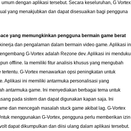
 umum dengan aplikasi tersebut. Secara keseluruhan, G Vortex
al yang menakjubkan dan dapat disesuaikan bagi pengguna
 space yang memungkinkan pengguna bermain game berat
kinerja dan pengalaman dalam bermain video game. Aplikasi in
Pengembang G-Vortex adalah Rezone dev. Aplikasi ini menduk
un offline. Ia memiliki fitur analisis khusus yang mengubah
e tertentu. G-Vortex menawarkan opsi peningkatan untuk
 Aplikasi ini memiliki antarmuka personalisasi yang
 antarmuka game. Ini menyediakan berbagai tema untuk
pasang pada sistem dan dapat digunakan kapan saja. Ini
game dan mencegah masalah stuck game akibat lag. G-Vortex
 Untuk menggunakan G-Vortex, pengguna perlu memberikan izin
volt dapat dikumpulkan dan diisi ulang dalam aplikasi tersebut.