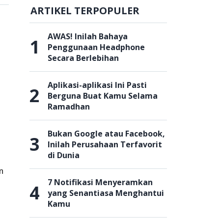
ARTIKEL TERPOPULER
AWAS! Inilah Bahaya
1
Penggunaan Headphone
Secara Berlebihan
Aplikasi-aplikasi Ini Pasti
2
Berguna Buat Kamu Selama
Ramadhan
Bukan Google atau Facebook,
3
Inilah Perusahaan Terfavorit
di Dunia
n
7 Notifikasi Menyeramkan
4
yang Senantiasa Menghantui
Kamu