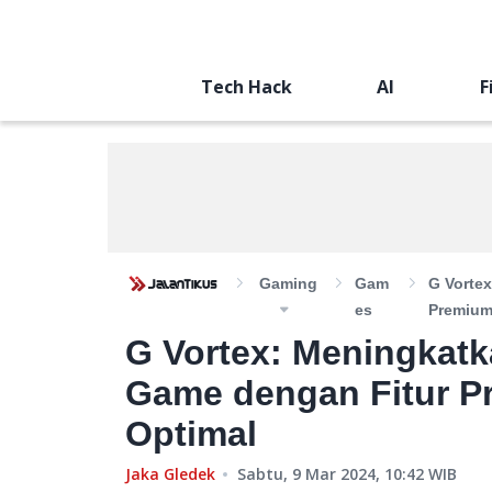
Tech Hack
AI
F
Gaming
Gam
G Vorte
Es
Premium
G Vortex: Meningkat
Game dengan Fitur P
Optimal
Jaka Gledek
Sabtu, 9 Mar 2024, 10:42
WIB