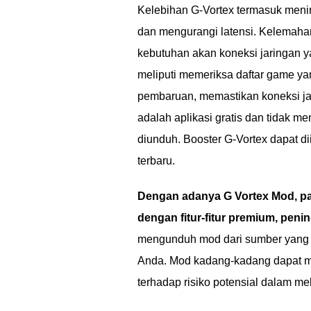
Kelebihan G-Vortex termasuk men
dan mengurangi latensi. Kelemahan
kebutuhan akan koneksi jaringan y
meliputi memeriksa daftar game ya
pembaruan, memastikan koneksi jar
adalah aplikasi gratis dan tidak m
diunduh. Booster G-Vortex dapat dii
terbaru.
Dengan adanya G Vortex Mod, p
dengan fitur-fitur premium, peni
mengunduh mod dari sumber yang te
Anda. Mod kadang-kadang dapat me
terhadap risiko potensial dalam m