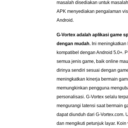
masalah disediakan untuk masalah
APK menyediakan pengalaman visu
Android.
G-Vortex adalah aplikasi game
dengan mudah.
Ini meningkatkan 
kompatibel dengan Android 5.0+. 
semua jenis game, baik online maup
dirinya sendiri sesuai dengan gam
meningkatkan kinerja bermain game.
memungkinkan pengguna mengubah
personalisasi. G-Vortex selalu ter
mengurangi latensi saat bermain 
dapat diunduh dari G-Vortex.com.
dan mengikuti petunjuk layar. Koin 