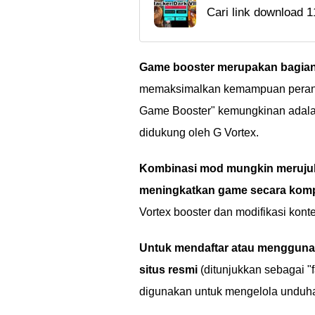
Cari link download 
Akun Sultan Gratis!
Cek daftar aplikasi
permanen dari Gare
Game booster merupakan bagian 
memaksimalkan kemampuan perangk
Game Booster" kemungkinan adalah
didukung oleh G Vortex.
Kombinasi mod mungkin merujuk
meningkatkan game secara komp
Vortex booster dan modifikasi kon
Untuk mendaftar atau mengguna
situs resmi
(ditunjukkan sebagai "
digunakan untuk mengelola unduha