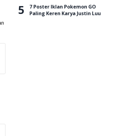
5
7 Poster Iklan Pokemon GO
Paling Keren Karya Justin Luu
an