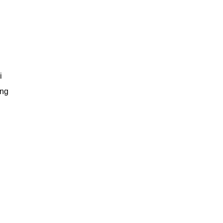
i
ung