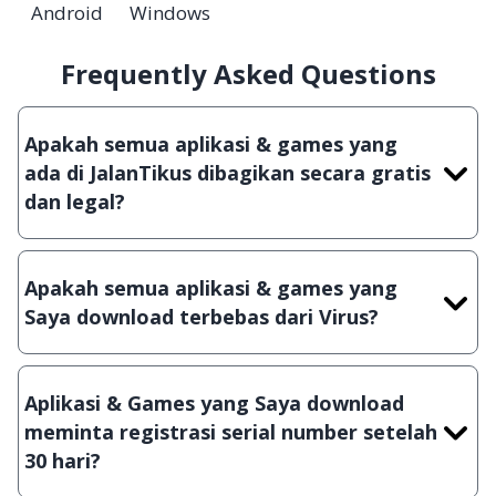
Android
Windows
Frequently Asked Questions
Apakah semua aplikasi & games yang
ada di JalanTikus dibagikan secara gratis
dan legal?
Ya, JalanTikus hanya membagikan aplikasi &
games yang gratis (Freeware) dan legal, dalam
Apakah semua aplikasi & games yang
artian tidak (bajakan) hasil crack, patch atau
Saya download terbebas dari Virus?
semacamnya.
Ya, JalanTikus selalu melakukan scanning dengan
3 jenis Antivirus (Kaspersky, AVG & Avast) sebelum
Aplikasi & Games yang Saya download
menerbitkan suatu aplikasi atau games, sehingga
meminta registrasi serial number setelah
bisa dijamin 100% terbebas dari virus.
30 hari?