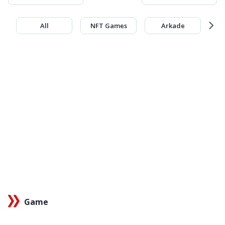
All
NFT Games
Arkade
Game