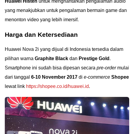
Huawei Histen
untuk menghantarkan pengalaman audio
yang menakjubkan untuk pengalaman bermain game dan
menonton video yang lebih imersif.
Harga dan Ketersediaan
Huawei Nova 2i yang dijual di Indonesia tersedia dalam
pilihan warna
Graphite Black
dan
Prestige Gold
.
Smartphone ini sudah bisa dipesan secara
pre-order
mulai
dari tanggal
6-10 November 2017
di
e-commerce
Shopee
lewat link
https://shopee.co.id/huawei.id
.