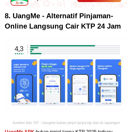
8. UangMe - Alternatif Pinjaman-
Online Langsung Cair KTP 24 Jam
Sumber foto: IST - Uangme bukan pinjol tanpa ktp dan dc lapangan
UangMe APK
bukan pinjol tanpa KTP 2025 terbaru,