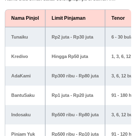
Nama Pinjol
Limit Pinjaman
Tenor
Tunaiku
Rp2 juta - Rp30 juta
6 - 30 bulan
Kredivo
Hingga Rp50 juta
1, 3, 6, 12 
AdaKami
Rp300 ribu - Rp80 juta
3, 6, 12 bul
BantuSaku
Rp1 juta - Rp20 juta
91 - 180 har
Indosaku
Rp500 ribu - Rp80 juta
3, 6, 12 bul
Pinjam Yuk
Rp500 ribu - Rp10 juta
91 - 120 har