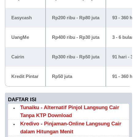
Easycash
Rp200 ribu - Rp80 juta
93 - 360 har
UangMe
Rp400 ribu - Rp30 juta
3 - 6 bulan
Cairin
Rp300 ribu - Rp50 juta
91 hari - 36
Kredit Pintar
Rp50 juta
91 - 360 har
DAFTAR ISI
Tunaiku - Alternatif Pinjol Langsung Cair
Tanpa KTP Download
Kredivo - Pinjaman-Online Langsung Cair
dalam Hitungan Menit