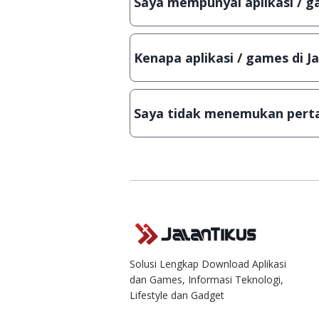
Saya mempunyai aplikasi / ga
aslinya.
Tentu saja bisa. Silahkan kirim 
Lampiran File instalasi / (APK) j
Kenapa aplikasi / games di J
Demi menjaga kualitas aplikasi 
download secara manual, sehing
Saya tidak menemukan perta
singkat.
Kami dengan senang hati menja
Solusi Lengkap Download Aplikasi
dan Games, Informasi Teknologi,
Lifestyle dan Gadget