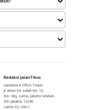
ikus?
plikasi/Games, Deskripsi serta
 masih melakukan upload-
tercapai dalam waktu yang
kamu ke
info@jalantikus.com
Redaksi JalanTikus
Gandaria 8 Office Tower
Jl. Arteri Pd. Indah No. 10,
Kec. Kby. Lama, Jakarta Selatan,
DKI Jakarta, 12240
Lantai 22, Unit C