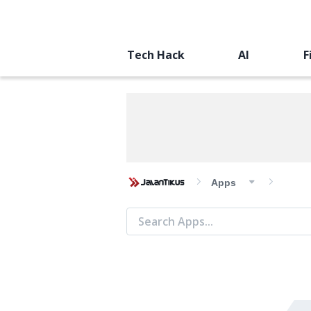
Tech Hack
AI
F
Apps