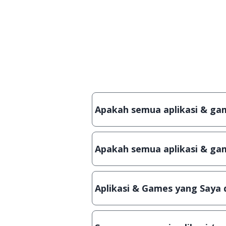
Apakah semua aplikasi & game
Ya, JalanTikus hanya membagikan 
crack, patch atau semacamnya.
Apakah semua aplikasi & gam
Ya, JalanTikus selalu melakukan
aplikasi atau games, sehingga bi
Aplikasi & Games yang Saya 
Meskipun dibagikan secara grat
hanya bisa digunakan dalam jan