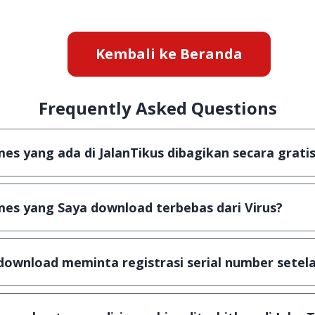
Kembali ke Beranda
Frequently Asked Questions
s yang ada di JalanTikus dibagikan secara gratis
aplikasi & games yang gratis (Freeware) dan legal, dala
es yang Saya download terbebas dari Virus?
 scanning dengan 3 jenis Antivirus (Kaspersky, AVG & Av
sa dijamin 100% terbebas dari virus.
download meminta registrasi serial number setela
is, namun ada beberapa aplikasi & games yang dibagika
gka waktu tertentu dan jika ingin lanjut menggunakann