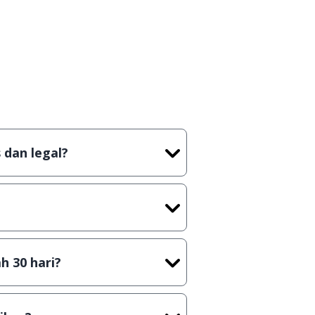
 dan legal?
m artian tidak (bajakan) hasil
ast) sebelum menerbitkan suatu
h 30 hari?
n secara Shareware, dalam arti
ya kamu harus membeli lisensi