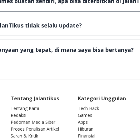
mes buatan sendiri, apa bisa diterbitkan di JalanT
email ke
info@jalantikus.com
dengan menyertakan Nama A
ika Android
alanTikus tidak selalu update?
dan games yang ada di JalanTikus, hingga saat ini kita
ga kuota sebesar ribuan aplikasi & games tidak dapat 
nyaan yang tepat, di mana saya bisa bertanya?
wab setiap pertanyaan yang masuk. Kirim pertanyaan 
Tentang Jalantikus
Kategori Unggulan
Tentang Kami
Tech Hack
Redaksi
Games
Pedoman Media Siber
Apps
Proses Penulisan Artikel
Hiburan
Saran & Kritik
Finansial