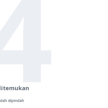
4
ditemukan
udah dipindah