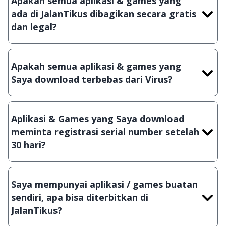
Apakah semua aplikasi & games yang
ada di JalanTikus dibagikan secara gratis
dan legal?
Ya, JalanTikus hanya membagikan aplikasi &
games yang gratis (Freeware) dan legal, dalam
Apakah semua aplikasi & games yang
artian tidak (bajakan) hasil crack, patch atau
Saya download terbebas dari Virus?
semacamnya.
Ya, JalanTikus selalu melakukan scanning dengan
3 jenis Antivirus (Kaspersky, AVG & Avast) sebelum
Aplikasi & Games yang Saya download
menerbitkan suatu aplikasi atau games, sehingga
meminta registrasi serial number setelah
bisa dijamin 100% terbebas dari virus.
30 hari?
Meskipun dibagikan secara gratis, namun ada
beberapa aplikasi & games yang dibagikan secara
Saya mempunyai aplikasi / games buatan
Shareware, dalam arti hanya bisa digunakan
sendiri, apa bisa diterbitkan di
dalam jangka waktu tertentu dan jika ingin lanjut
JalanTikus?
menggunakannya kamu harus membeli lisensi