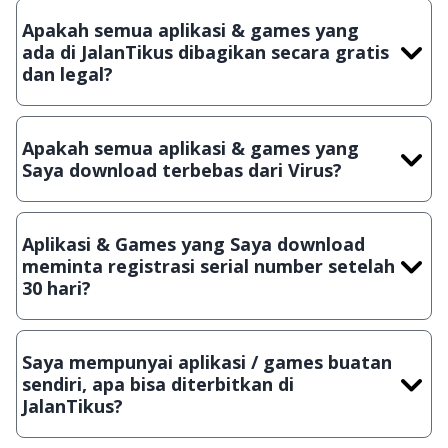
Apakah semua aplikasi & games yang
ada di JalanTikus dibagikan secara gratis
dan legal?
Ya, JalanTikus hanya membagikan aplikasi & games yang
gratis (Freeware) dan legal, dalam artian tidak (bajakan) hasil
Apakah semua aplikasi & games yang
crack, patch atau semacamnya.
Saya download terbebas dari Virus?
Ya, JalanTikus selalu melakukan scanning dengan 3 jenis
Antivirus (Kaspersky, AVG & Avast) sebelum menerbitkan
Aplikasi & Games yang Saya download
suatu aplikasi atau games, sehingga bisa dijamin 100%
meminta registrasi serial number setelah
terbebas dari virus.
30 hari?
Meskipun dibagikan secara gratis, namun ada beberapa
aplikasi & games yang dibagikan secara Shareware, dalam arti
Saya mempunyai aplikasi / games buatan
hanya bisa digunakan dalam jangka waktu tertentu dan jika
sendiri, apa bisa diterbitkan di
ingin lanjut menggunakannya kamu harus membeli lisensi
JalanTikus?
aslinya.
Tentu saja bisa. Silahkan kirim email ke
info@jalantikus.com