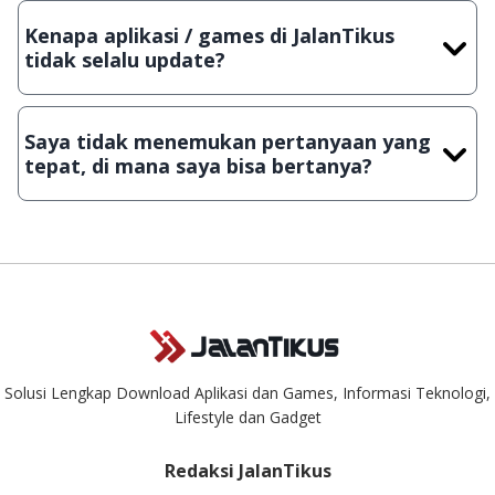
dengan menyertakan Nama Aplikasi/Games, Deskripsi serta
Kenapa aplikasi / games di JalanTikus
Lampiran File instalasi / (APK) jika Android
tidak selalu update?
Demi menjaga kualitas aplikasi dan games yang ada di
JalanTikus, hingga saat ini kita masih melakukan upload-
Saya tidak menemukan pertanyaan yang
download secara manual, sehingga kuota sebesar ribuan
tepat, di mana saya bisa bertanya?
aplikasi & games tidak dapat tercapai dalam waktu yang
singkat.
Kami dengan senang hati menjawab setiap pertanyaan yang
masuk. Kirim pertanyaan kamu ke
info@jalantikus.com
Solusi Lengkap Download Aplikasi dan Games, Informasi Teknologi,
Lifestyle dan Gadget
Redaksi JalanTikus