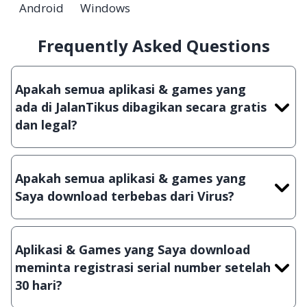
Android
Windows
Frequently Asked Questions
Apakah semua aplikasi & games yang
ada di JalanTikus dibagikan secara gratis
dan legal?
Ya, JalanTikus hanya membagikan aplikasi &
games yang gratis (Freeware) dan legal, dalam
Apakah semua aplikasi & games yang
artian tidak (bajakan) hasil crack, patch atau
Saya download terbebas dari Virus?
semacamnya.
Ya, JalanTikus selalu melakukan scanning dengan
3 jenis Antivirus (Kaspersky, AVG & Avast) sebelum
Aplikasi & Games yang Saya download
menerbitkan suatu aplikasi atau games, sehingga
meminta registrasi serial number setelah
bisa dijamin 100% terbebas dari virus.
30 hari?