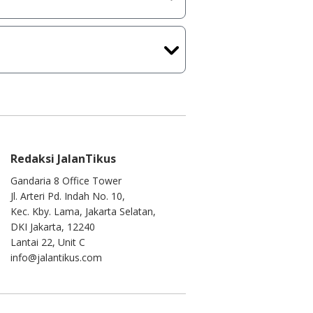
 masih melakukan upload-
tercapai dalam waktu yang
kamu ke
info@jalantikus.com
Redaksi JalanTikus
Gandaria 8 Office Tower
Jl. Arteri Pd. Indah No. 10,
Kec. Kby. Lama, Jakarta Selatan,
DKI Jakarta, 12240
Lantai 22, Unit C
info@jalantikus.com