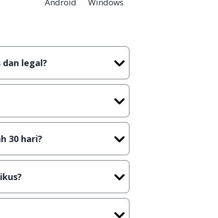
Android
Windows
 dan legal?
m artian tidak (bajakan) hasil
ast) sebelum menerbitkan suatu
h 30 hari?
n secara Shareware, dalam arti
ya kamu harus membeli lisensi
ikus?
plikasi/Games, Deskripsi serta