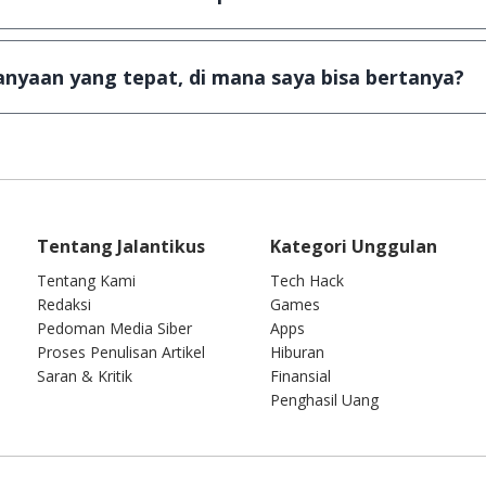
dan games yang ada di JalanTikus, hingga saat ini kita
ga kuota sebesar ribuan aplikasi & games tidak dapat 
nyaan yang tepat, di mana saya bisa bertanya?
wab setiap pertanyaan yang masuk. Kirim pertanyaan 
Tentang Jalantikus
Kategori Unggulan
Tentang Kami
Tech Hack
Redaksi
Games
Pedoman Media Siber
Apps
Proses Penulisan Artikel
Hiburan
Saran & Kritik
Finansial
Penghasil Uang