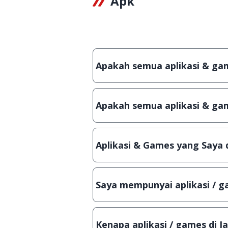
Apk
Apakah semua aplikasi & game
Ya, JalanTikus hanya membagikan 
crack, patch atau semacamnya.
Apakah semua aplikasi & gam
Ya, JalanTikus selalu melakukan
aplikasi atau games, sehingga bi
Aplikasi & Games yang Saya 
Meskipun dibagikan secara grat
hanya bisa digunakan dalam jan
Saya mempunyai aplikasi / ga
aslinya.
Tentu saja bisa. Silahkan kirim 
Lampiran File instalasi / (APK) j
Kenapa aplikasi / games di J