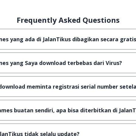
Frequently Asked Questions
s yang ada di JalanTikus dibagikan secara gratis
aplikasi & games yang gratis (Freeware) dan legal, dala
es yang Saya download terbebas dari Virus?
 scanning dengan 3 jenis Antivirus (Kaspersky, AVG & Av
sa dijamin 100% terbebas dari virus.
download meminta registrasi serial number setela
is, namun ada beberapa aplikasi & games yang dibagika
gka waktu tertentu dan jika ingin lanjut menggunakann
mes buatan sendiri, apa bisa diterbitkan di JalanT
email ke
info@jalantikus.com
dengan menyertakan Nama A
ika Android
alanTikus tidak selalu update?