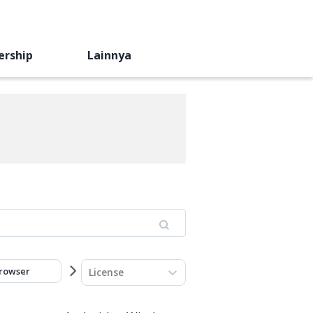
ership
Lainnya
rowser
Cleaning
Compression
License