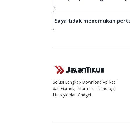
Demi menjaga kualitas aplikasi 
download secara manual, sehing
Saya tidak menemukan perta
singkat.
Kami dengan senang hati menja
Solusi Lengkap Download Aplikasi
dan Games, Informasi Teknologi,
Lifestyle dan Gadget