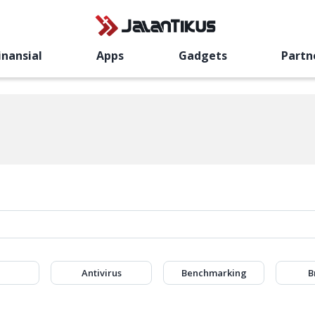
inansial
Apps
Gadgets
Partn
Antivirus
Benchmarking
B