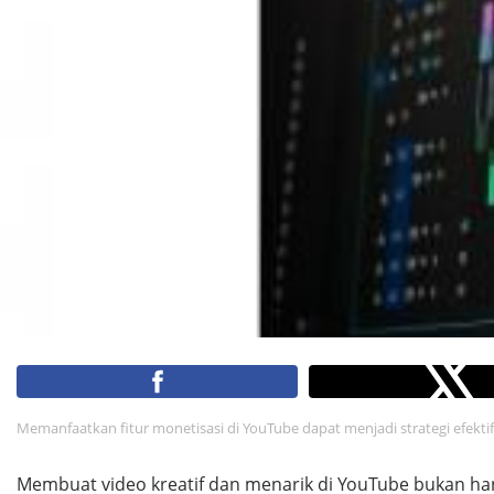
Memanfaatkan fitur monetisasi di YouTube dapat menjadi strategi efek
Membuat video kreatif dan menarik di YouTube bukan ha