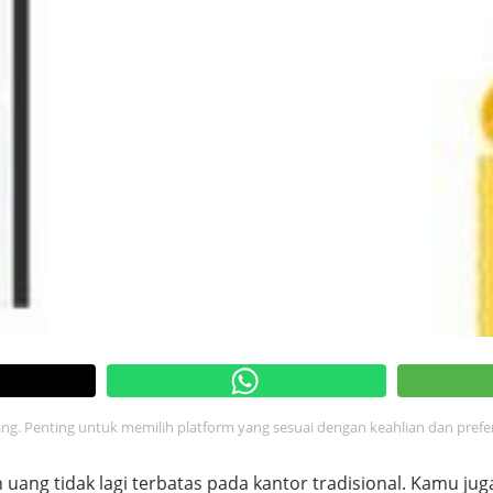
uang. Penting untuk memilih platform yang sesuai dengan keahlian dan pref
n uang tidak lagi terbatas pada kantor tradisional. Kamu ju