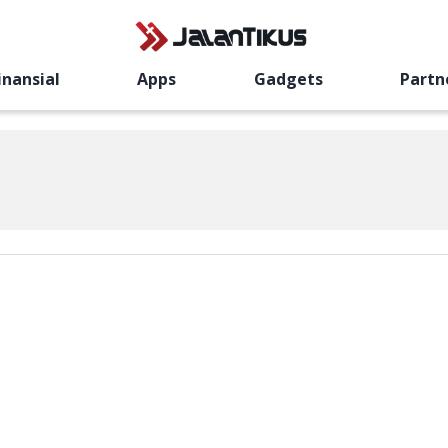
inansial
Apps
Gadgets
Partn