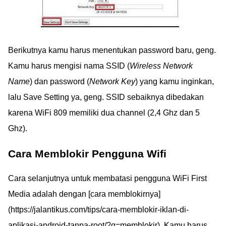
Berikutnya kamu harus menentukan password baru, geng.
Kamu harus mengisi nama SSID (
Wireless Network
Name
) dan password (
Network Key
) yang kamu inginkan,
lalu Save Setting ya, geng. SSID sebaiknya dibedakan
karena WiFi 809 memiliki dua channel (2,4 Ghz dan 5
Ghz).
Cara Memblokir Pengguna Wifi
Cara selanjutnya untuk membatasi pengguna WiFi First
Media adalah dengan [cara memblokirnya]
(https://jalantikus.com/tips/cara-memblokir-iklan-di-
aplikasi-android-tanpa-root/?q=memblokir). Kamu harus