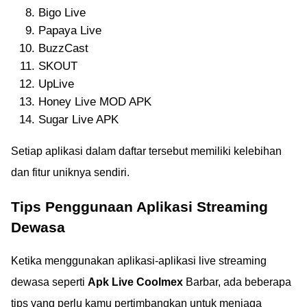
Bigo Live
Papaya Live
BuzzCast
SKOUT
UpLive
Honey Live MOD APK
Sugar Live APK
Setiap aplikasi dalam daftar tersebut memiliki kelebihan
dan fitur uniknya sendiri.
Tips Penggunaan Aplikasi Streaming
Dewasa
Ketika menggunakan aplikasi-aplikasi live streaming
dewasa seperti
Apk Live Coolmex
Barbar, ada beberapa
tips yang perlu kamu pertimbangkan untuk menjaga