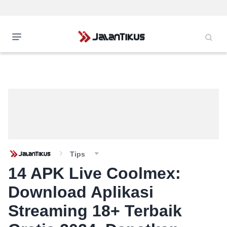
Tips
14 APK Live Coolmex:
Download Aplikasi
Streaming 18+ Terbaik