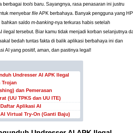
ba berbagai
tools
baru. Sayangnya, rasa penasaran ini justru
ntuk menyebar
file
APK berbahaya. Banyak pengguna yang HP
u bahkan saldo
m-banking
-nya terkuras habis setelah
 ilegal tersebut. Biar kamu tidak menjadi korban selanjutnya d
bakal bedah tuntas fakta di balik aplikasi berbahaya ini dan
i AI yang positif, aman, dan pastinya legal!
duh Undresser AI APK Ilegal
 Trojan
ishing) dan Pemerasan
rat (UU TPKS dan UU ITE)
aftar Aplikasi AI
 AI Virtual Try-On (Ganti Baju)
ngunduh Undresser AI APK Ilegal