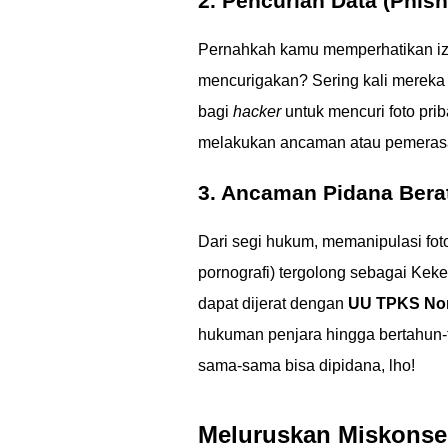
2. Pencurian Data (Phis
Pernahkah kamu memperhatikan izi
mencurigakan? Sering kali mereka 
bagi
hacker
untuk mencuri foto pri
melakukan ancaman atau pemerasan
3. Ancaman Pidana Bera
Dari segi hukum, memanipulasi foto
pornografi) tergolong sebagai Kek
dapat dijerat dengan
UU TPKS Nom
hukuman penjara hingga bertahun-
sama-sama bisa dipidana, lho!
Meluruskan Miskonseps