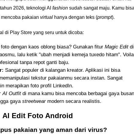
i tahun 2026, teknologi AI
fashion
sudah sangat maju. Kamu bis
au mencoba pakaian
virtual
hanya dengan teks (
prompt
).
al di Play Store yang seru untuk dicoba:
foto dengan kaos oblong biasa? Gunakan fitur
Magic Edit
di
osmu, lalu ketik "ubah menjadi kemeja tuxedo hitam". Voila
fesional tanpa repot ganti baju.
r:
Sangat populer di kalangan kreator. Aplikasi ini bisa
emanipulasi tekstur pakaianmu secara instan. Sangat
n merapikan foto profil LinkedIn.
r
AI Outfit
di mana kamu bisa mencoba berbagai gaya busa
ingga gaya
streetwear
modern secara realistis.
 AI Edit Foto Android
us pakaian yang aman dari virus?