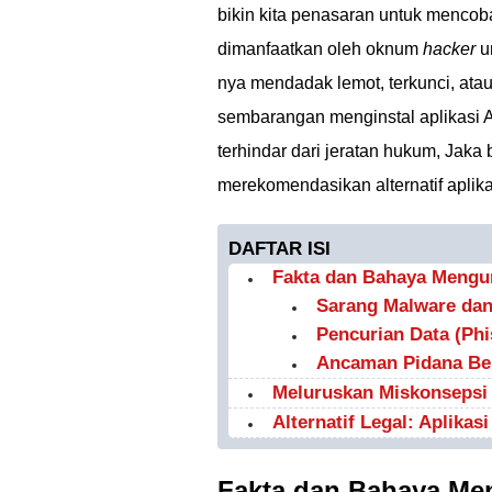
bikin kita penasaran untuk menco
dimanfaatkan oleh oknum
hacker
u
nya mendadak lemot, terkunci, ata
sembarangan menginstal aplikasi AI
terhindar dari jeratan hukum, Jaka 
merekomendasikan alternatif aplikas
DAFTAR ISI
Fakta dan Bahaya Mengun
Sarang Malware dan
Pencurian Data (Ph
Ancaman Pidana Be
Meluruskan Miskonsepsi D
Alternatif Legal: Aplikasi
Fakta dan Bahaya Me