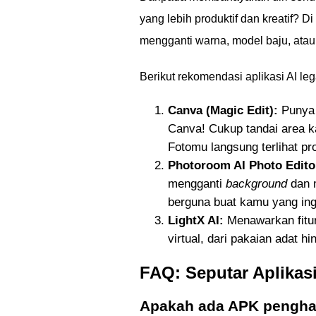
yang lebih produktif dan kreatif? D
mengganti warna, model baju, at
Berikut rekomendasi aplikasi AI leg
Canva (Magic Edit):
Punya 
Canva! Cukup tandai area ka
Fotomu langsung terlihat pro
Photoroom AI Photo Edito
mengganti
background
dan m
berguna buat kamu yang ingi
LightX AI:
Menawarkan fitu
virtual, dari pakaian adat h
FAQ: Seputar Aplikasi
Apakah ada APK penghap