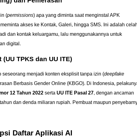
hing) dan Pemerasan
n (
permissions
) apa yang diminta saat menginstal APK
meminta akses ke Kontak, Galeri, hingga SMS. Ini adalah cela
badi dan kontak keluargamu, lalu menggunakannya untuk
 digital.
t (UU TPKS dan UU ITE)
 seseorang menjadi konten eksplisit tanpa izin (
deepfake
erasan Berbasis Gender Online (KBGO). Di Indonesia, pelakuny
or 12 Tahun 2022
serta
UU ITE Pasal 27
, dengan ancaman
tahun dan denda miliaran rupiah. Pembuat maupun penyebarn
i Daftar Aplikasi AI