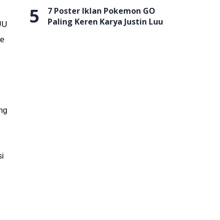
5
7 Poster Iklan Pokemon GO
Paling Keren Karya Justin Luu
UU
re
ang
si