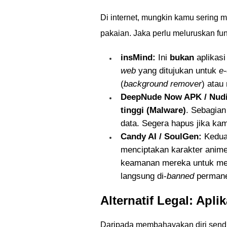
Di internet, mungkin kamu sering m
pakaian. Jaka perlu meluruskan fu
insMind:
Ini
bukan
aplikasi
web
yang ditujukan untuk
e
(
background remover
) ata
DeepNude Now APK / Nudi
tinggi (Malware)
. Sebagia
data. Segera hapus jika kam
Candy AI / SoulGen:
Kedua
menciptakan karakter anime a
keamanan mereka untuk me
langsung di-
banned
perman
Alternatif Legal: Apli
Daripada membahayakan diri sendi