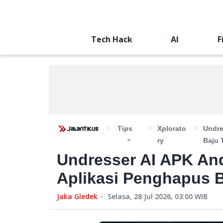
Tech Hack
AI
F
Tips
Xplorato
Undre
Ry
Baju 
Undresser AI APK An
Aplikasi Penghapus B
Jaka Gledek
Selasa, 28 Jul 2026, 03:00
WIB