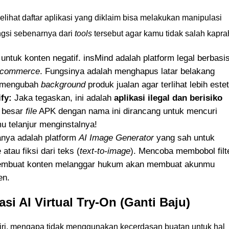
elihat daftar aplikasi yang diklaim bisa melakukan manipulasi
ngsi sebenarnya dari
tools
tersebut agar kamu tidak salah kapra
 untuk konten negatif. insMind adalah platform legal berbasi
-commerce
. Fungsinya adalah menghapus latar belakang
u mengubah
background
produk jualan agar terlihat lebih estet
fy:
Jaka tegaskan, ini adalah
aplikasi ilegal dan berisiko
n besar
file
APK dengan nama ini dirancang untuk mencuri
u telanjur menginstalnya!
nya adalah platform
AI Image Generator
yang sah untuk
tau fiksi dari teks (
text-to-image
). Mencoba membobol filt
mbuat konten melanggar hukum akan membuat akunmu
en.
kasi AI Virtual Try-On (Ganti Baju)
ri, mengapa tidak menggunakan kecerdasan buatan untuk hal