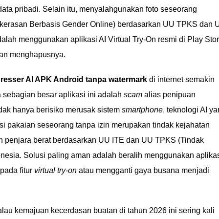
ta pribadi. Selain itu, menyalahgunakan foto seseorang
Kekerasan Berbasis Gender Online) berdasarkan UU TPKS dan 
alah menggunakan aplikasi AI Virtual Try-On resmi di Play Sto
kan menghapusnya.
resser AI APK Android tanpa watermark
di internet semakin
sebagian besar aplikasi ini adalah
scam
alias penipuan
idak hanya berisiko merusak sistem
smartphone
, teknologi AI y
i pakaian seseorang tanpa izin merupakan tindak kejahatan
n penjara berat berdasarkan UU ITE dan UU TPKS (Tindak
nesia. Solusi paling aman adalah beralih menggunakan aplika
pada fitur
virtual try-on
atau mengganti gaya busana menjadi
au kemajuan kecerdasan buatan di tahun 2026 ini sering kali