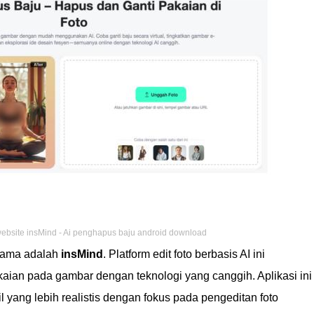
website insMind - Ai penghapus baju android download
rtama adalah
insMind
. Platform edit foto berbasis AI ini
ian pada gambar dengan teknologi yang canggih. Aplikasi ini
 yang lebih realistis dengan fokus pada pengeditan foto