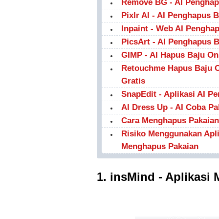
Remove BG - AI Penghap
Pixlr AI - AI Penghapus B
Inpaint - Web AI Pengha
PicsArt - AI Penghapus B
GIMP - AI Hapus Baju On
Retouchme Hapus Baju O
Gratis
SnapEdit - Aplikasi AI P
AI Dress Up - AI Coba Pa
Cara Menghapus Pakaian 
Risiko Menggunakan Apl
Menghapus Pakaian
1. insMind - Aplikas