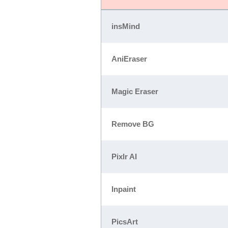
insMind
AniEraser
Magic Eraser
Remove BG
Pixlr AI
Inpaint
PicsArt