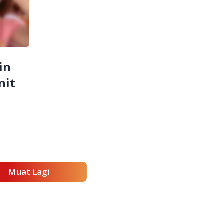
in
nit
Muat Lagi