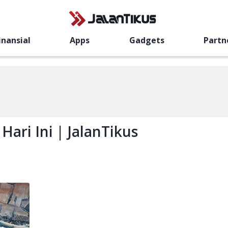
inansial
Apps
Gadgets
Partn
Hari Ini | JalanTikus