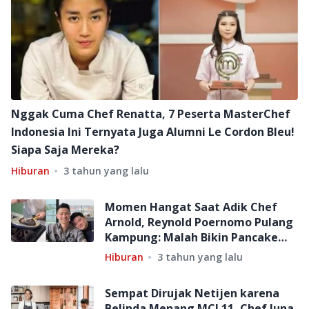
Nggak Cuma Chef Renatta, 7 Peserta MasterChef
Indonesia Ini Ternyata Juga Alumni Le Cordon Bleu!
Siapa Saja Mereka?
Hiburan
3 tahun yang lalu
Momen Hangat Saat Adik Chef
Arnold, Reynold Poernomo Pulang
Kampung: Malah Bikin Pancake
Gosong!
Hiburan
3 tahun yang lalu
Sempat Dirujak Netijen karena
Belinda Menang MCI 11, Chef Juna